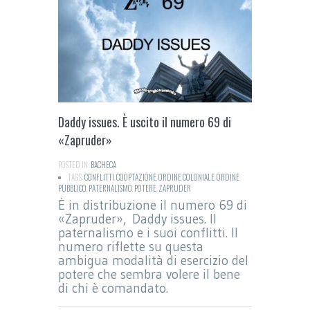
Daddy issues. È uscito il numero 69 di
«Zapruder»
POSTED IN:
BACHECA
TAGS:
CONFLITTI
,
COOPTAZIONE
,
ORDINE COLONIALE
,
ORDINE
PUBBLICO
,
PATERNALISMO
,
POTERE
,
ZAPRUDER
È in distribuzione il numero 69 di
«Zapruder», Daddy issues. Il
paternalismo e i suoi conflitti. Il
numero riflette su questa
ambigua modalità di esercizio del
potere che sembra volere il bene
di chi è comandato.