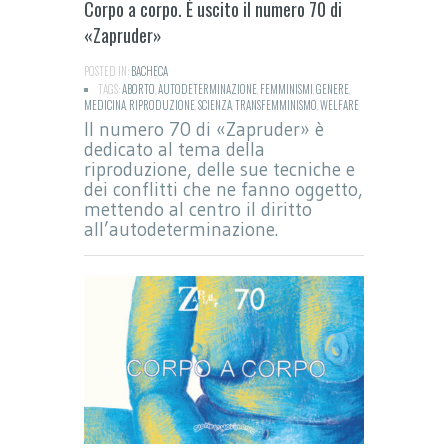
Corpo a corpo. È uscito il numero 70 di
«Zapruder»
POSTED IN:
BACHECA
TAGS:
ABORTO
,
AUTODETERMINAZIONE
,
FEMMINISMI
,
GENERE
,
MEDICINA
,
RIPRODUZIONE
,
SCIENZA
,
TRANSFEMMINISMO
,
WELFARE
Il numero 70 di «Zapruder» è
dedicato al tema della
riproduzione, delle sue tecniche e
dei conflitti che ne fanno oggetto,
mettendo al centro il diritto
all’autodeterminazione.