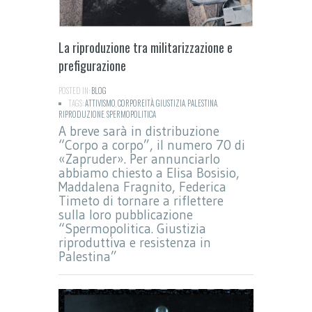
La riproduzione tra militarizzazione e
prefigurazione
POSTED IN:
BLOG
TAGS:
ATTIVISMO
,
CORPOREITÀ
,
GIUSTIZIA
,
PALESTINA
,
RIPRODUZIONE
,
SPERMOPOLITICA
A breve sarà in distribuzione
“Corpo a corpo”, il numero 70 di
«Zapruder». Per annunciarlo
abbiamo chiesto a Elisa Bosisio,
Maddalena Fragnito, Federica
Timeto di tornare a riflettere
sulla loro pubblicazione
“Spermopolitica. Giustizia
riproduttiva e resistenza in
Palestina”