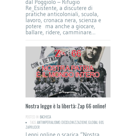
dal Poggiolo – Rifugio
Re_Esistente, a discutere di
pratiche anticoloniali, scuola,
lavoro, cronaca nera, scienza e
potere ma anche a giocare,
ballare, ridere, camminare…
Nostra legge è la libertà: Zap 66 online!
POSTED IN:
BACHECA
TAGS:
ANTIMPERIALISMO
,
DECOLONIZZAZIONE
,
GLOBAL 60S
,
ZAPRUDER
Leggi online o scarica “Nostra