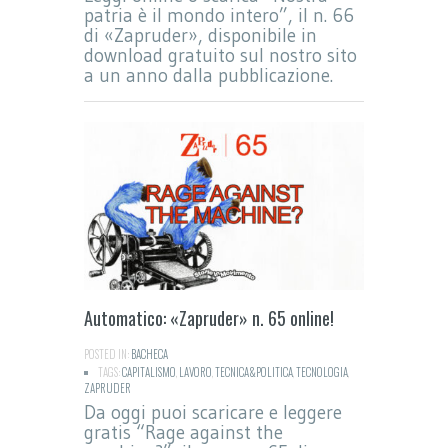
patria è il mondo intero”, il n. 66
di «Zapruder», disponibile in
download gratuito sul nostro sito
a un anno dalla pubblicazione.
Automatico: «Zapruder» n. 65 online!
POSTED IN:
BACHECA
TAGS:
CAPITALISMO
,
LAVORO
,
TECNICA&POLITICA
,
TECNOLOGIA
,
ZAPRUDER
Da oggi puoi scaricare e leggere
gratis “Rage against the