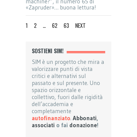
machine?”, il numero 65 di
«Zapruder»… buona lettura!
1
2
…
62
63
NEXT
SOSTIENI SIM!
SIM è un progetto che mira a
valorizzare punti di vista
critici e alternativi sul
passato e sul presente. Uno
spazio orizzontale e
collettivo, fuori dalle rigidità
dell’accademia e
completamente
autofinanziato
.
Abbonati
,
associati
o fai
donazione
!