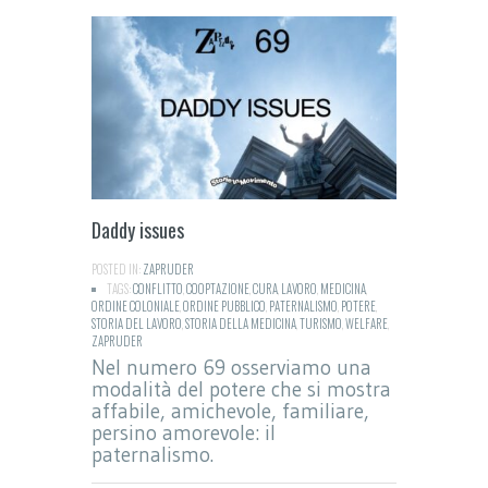
Daddy issues
POSTED IN:
ZAPRUDER
TAGS:
CONFLITTO
,
COOPTAZIONE
,
CURA
,
LAVORO
,
MEDICINA
,
ORDINE COLONIALE
,
ORDINE PUBBLICO
,
PATERNALISMO
,
POTERE
,
STORIA DEL LAVORO
,
STORIA DELLA MEDICINA
,
TURISMO
,
WELFARE
,
ZAPRUDER
Nel numero 69 osserviamo una
modalità del potere che si mostra
affabile, amichevole, familiare,
persino amorevole: il
paternalismo.