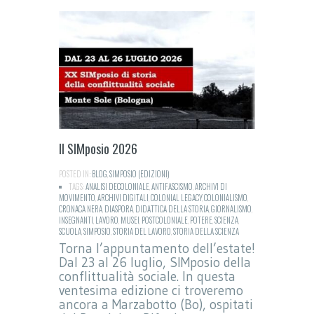
Il SIMposio 2026
POSTED IN:
BLOG
,
SIMPOSIO (EDIZIONI)
TAGS:
ANALISI DECOLONIALE
,
ANTIFASCISMO
,
ARCHIVI DI
MOVIMENTO
,
ARCHIVI DIGITALI
,
COLONIAL LEGACY
,
COLONIALISMO
,
CRONACA NERA
,
DIASPORA
,
DIDATTICA DELLA STORIA
,
GIORNALISMO
,
INSEGNANTI
,
LAVORO
,
MUSEI
,
POSTCOLONIALE
,
POTERE
,
SCIENZA
,
SCUOLA
,
SIMPOSIO
,
STORIA DEL LAVORO
,
STORIA DELLA SCIENZA
Torna l’appuntamento dell’estate!
Dal 23 al 26 luglio, SIMposio della
conflittualità sociale. In questa
ventesima edizione ci troveremo
ancora a Marzabotto (Bo), ospitati