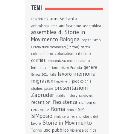
TEMI
anni Settanta
anni Ottanta
antifascismo
assemblea
anticolonialismo
assemblea di Storie in
Bologna
Movimento
capitalismo
Centro studi movimenti (Parma)
cinema
colonialismo
colonialismo italiano
conflitti
fascismo
decolonizzazione
genere
femminismi
Francia
femminismo
memoria
lavoro
Genova 2001
Italia
migrazioni
post-colonial
movimenti
presentazioni
studies
potere
Zapruder
public history
razzismo
Resistenza
recensioni
riunioni di
Roma
redazione
SIM
scuola
SIMposio
storia del
storia della medicina
Storie in Movimento
lavoro
uso pubblico
Torino
violenza politica