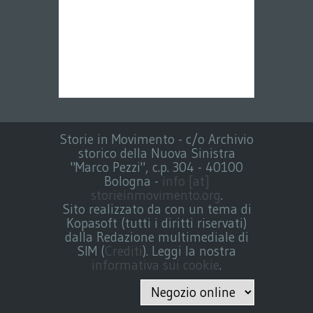
Storie in Movimento - c/o Archivio
storico della Nuova Sinistra
"Marco Pezzi", c.p. 304 - 40100
Bologna -
info [at]
storieinmovimento.org
.
Sito realizzato da con un tema di
Kopasoft (tutti i diritti riservati)
dalla Redazione multimediale di
SIM (
Crediti
). Leggi la nostra
informativa sui cookie
.