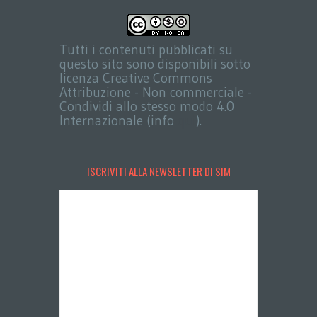
Tutti i contenuti pubblicati su
questo sito sono disponibili sotto
licenza Creative Commons
Attribuzione - Non commerciale -
Condividi allo stesso modo 4.0
Internazionale (info
qui
).
ISCRIVITI ALLA NEWSLETTER DI SIM