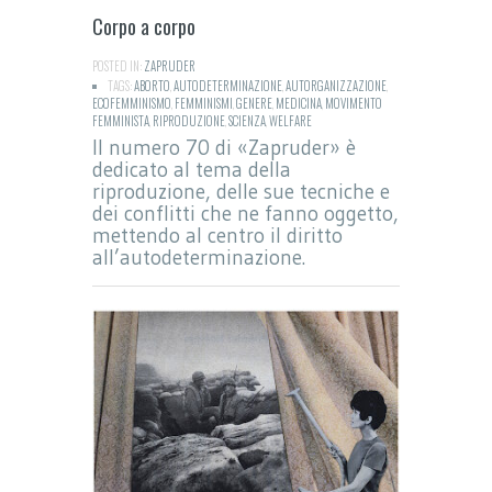
Corpo a corpo
POSTED IN:
ZAPRUDER
TAGS:
ABORTO
,
AUTODETERMINAZIONE
,
AUTORGANIZZAZIONE
,
ECOFEMMINISMO
,
FEMMINISMI
,
GENERE
,
MEDICINA
,
MOVIMENTO
FEMMINISTA
,
RIPRODUZIONE
,
SCIENZA
,
WELFARE
Il numero 70 di «Zapruder» è
dedicato al tema della
riproduzione, delle sue tecniche e
dei conflitti che ne fanno oggetto,
mettendo al centro il diritto
all’autodeterminazione.