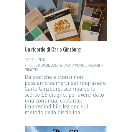
Un ricordo di Carlo Ginzburg
POSTED IN:
BLOG
TAGS:
CARLO GINZBURG
,
FARE STORIA
,
MICROSTORIA
,
SOGGETTI
SUBALTERNI
Da storiche e storici non
possiamo esimerci dal ringraziare
Carlo Ginzburg, scomparso lo
scorso 16 giugno, per averci dato
una continua, costante,
imprescindibile lezione sul
metodo della disciplina.