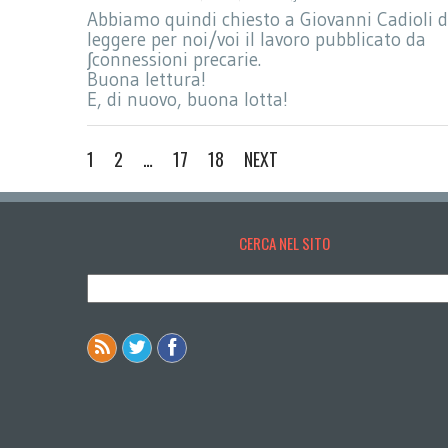
Abbiamo quindi chiesto a Giovanni Cadioli d
leggere per noi/voi il lavoro pubblicato da
∫connessioni precarie.
Buona lettura!
E, di nuovo, buona lotta!
1
2
…
17
18
NEXT
CERCA NEL SITO