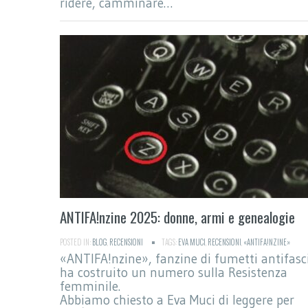
ridere, camminare…
ANTIFA!nzine 2025: donne, armi e genealogie
POSTED IN:
BLOG
,
RECENSIONI
TAGS:
EVA MUCI
,
RECENSIONI
,
«ANTIFA!NZINE»
«ANTIFA!nzine», fanzine di fumetti antifasci
ha costruito un numero sulla Resistenza
femminile.
Abbiamo chiesto a Eva Muci di leggere per