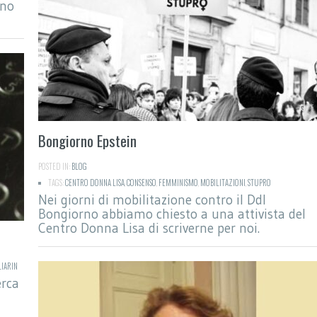
nno
Bongiorno Epstein
POSTED IN:
BLOG
TAGS:
CENTRO DONNA LISA
,
CONSENSO
,
FEMMINISMO
,
MOBILITAZIONI
,
STUPRO
Nei giorni di mobilitazione contro il Ddl
Bongiorno abbiamo chiesto a una attivista del
Centro Donna Lisa di scriverne per noi.
LIARIN
erca