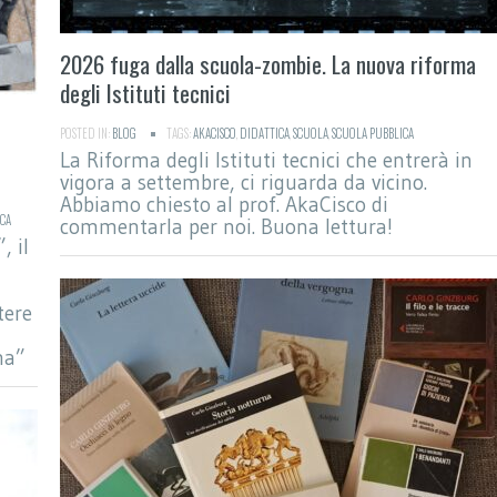
2026 fuga dalla scuola-zombie. La nuova riforma
degli Istituti tecnici
POSTED IN:
BLOG
TAGS:
AKACISCO
,
DIDATTICA
,
SCUOLA
,
SCUOLA PUBBLICA
La Riforma degli Istituti tecnici che entrerà in
vigora a settembre, ci riguarda da vicino.
Abbiamo chiesto al prof. AkaCisco di
CA
commentarla per noi. Buona lettura!
, il
tere
na”