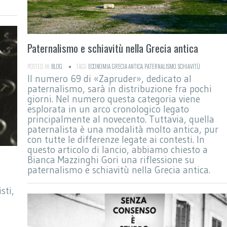
Paternalismo e schiavitù nella Grecia antica
POSTED IN:
BLOG
TAGS:
ECONOMIA
,
GRECIA ANTICA
,
PATERNALISMO
,
SCHIAVITÙ
Il numero 69 di «Zapruder», dedicato al
paternalismo, sarà in distribuzione fra pochi
giorni. Nel numero questa categoria viene
esplorata in un arco cronologico legato
principalmente al novecento. Tuttavia, quella
paternalista è una modalità molto antica, pur
con tutte le differenze legate ai contesti. In
questo articolo di lancio, abbiamo chiesto a
Bianca Mazzinghi Gori una riflessione su
paternalismo e schiavitù nella Grecia antica.
sti,