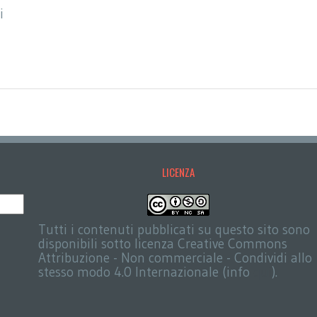
i
LICENZA
Tutti i contenuti pubblicati su questo sito sono
disponibili sotto licenza Creative Commons
Attribuzione - Non commerciale - Condividi allo
stesso modo 4.0 Internazionale (info
qui
).