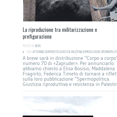
La riproduzione tra militarizzazione e
prefigurazione
POSTED IN:
BLOG
TAGS:
ATTIVISMO
,
CORPOREITÀ
,
GIUSTIZIA
,
PALESTINA
,
RIPRODUZIONE
,
SPERMOPOLITI
A breve sarà in distribuzione “Corpo a corpo”
numero 70 di «Zapruder». Per annunciarlo
abbiamo chiesto a Elisa Bosisio, Maddalena
Fragnito, Federica Timeto di tornare a riflet
sulla loro pubblicazione “Spermopolitica.
Giustizia riproduttiva e resistenza in Palesti