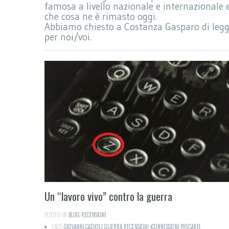
famosa a livello nazionale e internazionale 
che cosa ne è rimasto oggi.
Abbiamo chiesto a Costanza Gasparo di legg
per noi/voi.
Un “lavoro vivo” contro la guerra
POSTED IN:
BLOG
,
RECENSIONI
TAGS:
GIOVANNI CADIOLI
,
GUERRA
,
RECENSIONI
,
∫CONNESSIONI PRECARIE