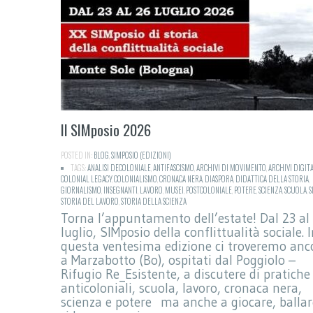
Il SIMposio 2026
POSTED IN:
BLOG
,
SIMPOSIO (EDIZIONI)
TAGS:
ANALISI DECOLONIALE
,
ANTIFASCISMO
,
ARCHIVI DI MOVIMENTO
,
ARCHIVI DIGITA
COLONIAL LEGACY
,
COLONIALISMO
,
CRONACA NERA
,
DIASPORA
,
DIDATTICA DELLA STORIA
,
GIORNALISMO
,
INSEGNANTI
,
LAVORO
,
MUSEI
,
POSTCOLONIALE
,
POTERE
,
SCIENZA
,
SCUOLA
,
S
STORIA DEL LAVORO
,
STORIA DELLA SCIENZA
Torna l’appuntamento dell’estate! Dal 23 al
luglio, SIMposio della conflittualità sociale. 
questa ventesima edizione ci troveremo anc
a Marzabotto (Bo), ospitati dal Poggiolo –
Rifugio Re_Esistente, a discutere di pratiche
anticoloniali, scuola, lavoro, cronaca nera,
scienza e potere ma anche a giocare, ballar