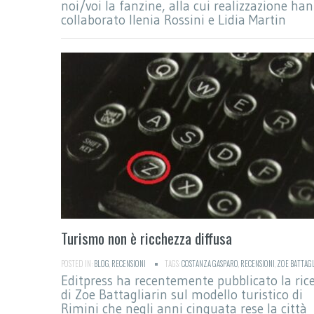
noi/voi la fanzine, alla cui realizzazione ha
collaborato Ilenia Rossini e Lidia Martin
Turismo non è ricchezza diffusa
POSTED IN:
BLOG
,
RECENSIONI
TAGS:
COSTANZA GASPARO
,
RECENSIONI
,
ZOE BATTAG
Editpress ha recentemente pubblicato la ric
di Zoe Battagliarin sul modello turistico di
Rimini che negli anni cinquata rese la città