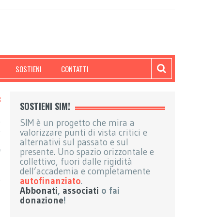
SOSTIENI
CONTATTI
SOSTIENI SIM!
o
SIM è un progetto che mira a
e
valorizzare punti di vista critici e
l
alternativi sul passato e sul
n
presente. Uno spazio orizzontale e
collettivo, fuori dalle rigidità
dell’accademia e completamente
o
autofinanziato
.
Abbonati
,
associati
o fai
donazione
!