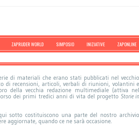
ZAPRUDER WORLD
SIMPOSIO
INIZIATIVE
ZAPONLINE
ie di materiali che erano stati pubblicati nel vecchi
o di recensioni, articoli, verbali di riunioni, volantini 
voro della vecchia redazione multimediale (attiva ne
orso dei primi tredici anni di vita del progetto
Storie i
qui sotto costituiscono una parte del nostro archivi
ere aggiornate, quando ce ne sarà occasione.