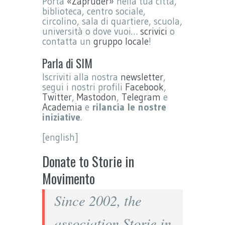
Porta
«Zapruder»
nella tua città,
biblioteca, centro sociale,
circolino, sala di quartiere, scuola,
università o dove vuoi…
scrivici
o
contatta un
gruppo locale
!
Parla di SIM
Iscriviti alla nostra
newsletter
,
segui i nostri profili
Facebook
,
Twitter
,
Mastodon
,
Telegram
e
Academia
e
rilancia le nostre
iniziative
.
[english]
Donate to Storie in
Movimento
Since 2002, the
association Storie in