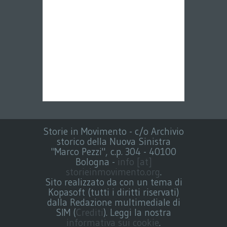
Storie in Movimento - c/o Archivio
storico della Nuova Sinistra
"Marco Pezzi", c.p. 304 - 40100
Bologna -
info [at]
storieinmovimento.org
.
Sito realizzato da con un tema di
Kopasoft (tutti i diritti riservati)
dalla Redazione multimediale di
SIM (
Crediti
). Leggi la nostra
informativa sui cookie
.