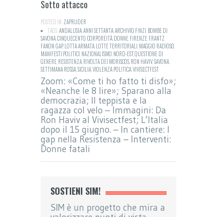
Sotto attacco
POSTED IN:
ZAPRUDER
TAGS:
ANDALUSIA
,
ANNI SETTANTA
,
ARCHIVIO FINZI
,
BOMBE DI
SAVONA
,
CINQUECENTO
,
CORPOREITÀ
,
DONNE
,
FIRENZE
,
FRANTZ
FANON
,
GAP
,
LOTTA ARMATA
,
LOTTE TERRITORIALI
,
MAGGIO RADIOSO
,
MANIFESTI POLITICI
,
NAZIONALISMO
,
NORD-EST
,
QUESTIONE DI
GENERE
,
RESISTENZA
,
RIVOLTA DEI MORISCOS
,
RON HAVIV
,
SAVONA
,
SETTIMANA ROSSA
,
SICILIA
,
VIOLENZA POLITICA
,
VIVISECTFEST
Zoom: «Come ti ho fatto ti disfo»;
«Neanche le 8 lire»; Sparano alla
democrazia; Il teppista e la
ragazza col velo – Immagini: Da
Ron Haviv al Vivisectfest; L’Italia
dopo il 15 giugno. – In cantiere: I
gap nella Resistenza – Interventi:
Donne fatali
SOSTIENI SIM!
SIM è un progetto che mira a