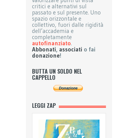
valorizzare punti di vista
critici e alternativi sul
passato e sul presente. Uno
spazio orizzontale e
collettivo, fuori dalle rigidità
dell’accademia e
completamente
autofinanziato
.
Abbonati
,
associati
o fai
donazione
!
BUTTA UN SOLDO NEL
CAPPELLO
LEGGI ZAP