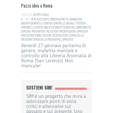
Pazza idea a Roma
POSTED IN:
GRUPPI LOCALI
TAGS:
1978
,
ALICE CORTE
,
ASSOCIAZIONE EX LAVANDERIA.
,
ASSUNTA SIGNORELLI
,
CONFINI
,
CONTROLLO SOCIALE
,
FEDERICA
PORCARELLI
,
GENERE
,
MALATTIA
,
MALATTIA MENTALE
,
MARGINALITÀ
,
OSPEDALI PSICHIATRICI
,
PAZZA IDEA
,
PRESENTAZIONI ZAPRUDER
,
PSICHIATRIA
,
RIABILITAZIONE
,
SEGREGAZIONE
,
STORIA DELLA
MEDICINA
,
STORIA DELLA PSICHIATRIA
,
ZAPRUDER
Venerdì 27 gennaio parliamo di
genere, malattia mentale e
controllo alla Libreria Anomalia di
Roma (San Lorenzo). Non
mancate!
SOSTIENI SIM!
SIM è un progetto che mira a
valorizzare punti di vista
critici e alternativi sul
passato e sul presente. Uno