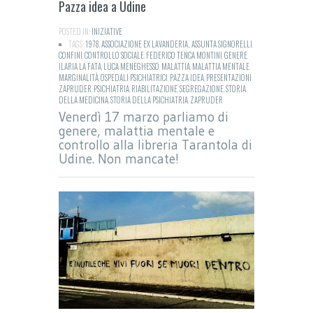
Pazza idea a Udine
POSTED IN:
INIZIATIVE
TAGS:
1978
,
ASSOCIAZIONE EX LAVANDERIA.
,
ASSUNTA SIGNORELLI
,
CONFINI
,
CONTROLLO SOCIALE
,
FEDERICO TENCA MONTINI
,
GENERE
,
ILARIA LA FATA
,
LUCA MENEGHESSO
,
MALATTIA
,
MALATTIA MENTALE
,
MARGINALITÀ
,
OSPEDALI PSICHIATRICI
,
PAZZA IDEA
,
PRESENTAZIONI
ZAPRUDER
,
PSICHIATRIA
,
RIABILITAZIONE
,
SEGREGAZIONE
,
STORIA
DELLA MEDICINA
,
STORIA DELLA PSICHIATRIA
,
ZAPRUDER
Venerdì 17 marzo parliamo di
genere, malattia mentale e
controllo alla libreria Tarantola di
Udine. Non mancate!