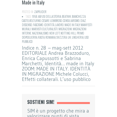
Made in Italy
POSTED IN:
ZAPRUDER
TAGS:
1958
,
AB/USI DELLA STORIA
,
BEATNIK
,
BIANCHEZZA
,
CASTELVOLTURNO
,
CESARE LOMBROSO
,
CONSILIARISMO
,
DIAZ
,
DISSENSO
,
FASCISMO
,
IDENTITÀ
,
LAVORO
,
MADE IN ITALY
,
MANIFESTI
MURALI
,
MARXISTI CULTURALISTI
,
MIGRAZIONI
,
MIGRAZIONI
INTERNE
,
NAZIONALISMO
,
NEW LEFT
,
NOTTING HILL
,
PRIMO
DOPOGUERRA
,
RASTA
,
ROMANIA
,
SVIZZERA
,
UK
,
UNGHERIA
,
USO
PUBBLICO
Indice n. 28 – mag-sett 2012
EDITORIALE Andrea Brazzoduro,
Enrica Capussotti e Sabrina
Marchetti, Identità… made in Italy
ZOOM: MADE IN ITALY. IDENTITÀ
IN MIGRAZIONE Michele Colucci,
Effetti collaterali. L’uso pubblico
SOSTIENI SIM!
SIM è un progetto che mira a
valorizzare punti di vista