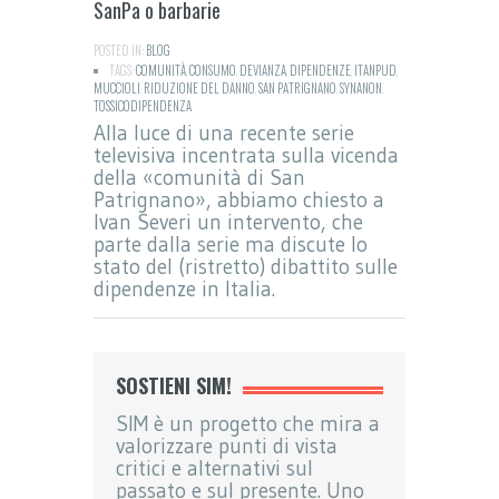
SanPa o barbarie
POSTED IN:
BLOG
TAGS:
COMUNITÀ
,
CONSUMO
,
DEVIANZA
,
DIPENDENZE
,
ITANPUD
,
MUCCIOLI
,
RIDUZIONE DEL DANNO
,
SAN PATRIGNANO
,
SYNANON
,
TOSSICODIPENDENZA
Alla luce di una recente serie
televisiva incentrata sulla vicenda
della «comunità di San
Patrignano», abbiamo chiesto a
Ivan Severi un intervento, che
parte dalla serie ma discute lo
stato del (ristretto) dibattito sulle
dipendenze in Italia.
SOSTIENI SIM!
SIM è un progetto che mira a
valorizzare punti di vista
critici e alternativi sul
passato e sul presente. Uno