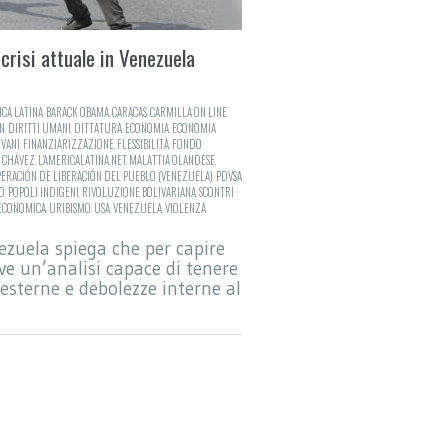
crisi attuale in Venezuela
CA LATINA
,
BARACK OBAMA
,
CARACAS
,
CARMILLA ON LINE
,
N
,
DIRITTI UMANI
,
DITTATURA
,
ECONOMIA
,
ECONOMIA
VANI
,
FINANZIARIZZAZIONE
,
FLESSIBILITÀ
,
FONDO
 CHÁVEZ
,
L'AMERICALATINA.NET
,
MALATTIA OLANDESE
,
ERACIÓN DE LIBERACIÓN DEL PUEBLO (VENEZUELA)
,
PDVSA
O
,
POPOLI INDIGENI
,
RIVOLUZIONE BOLIVARIANA
,
SCONTRI
 ECONOMICA
,
URIBISMO
,
USA
,
VENEZUELA
,
VIOLENZA
ezuela spiega che per capire
rve un’analisi capace di tenere
esterne e debolezze interne al