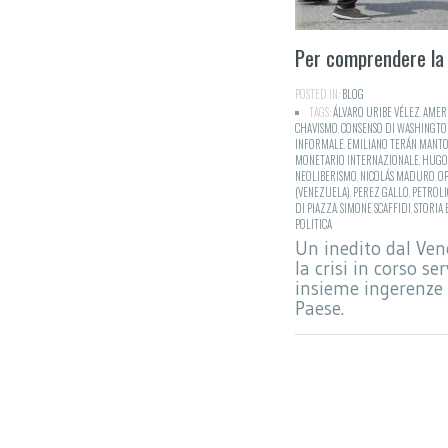
Per comprendere la 
POSTED IN:
BLOG
TAGS:
ÁLVARO URIBE VÉLEZ
,
AMERI
CHAVISMO
,
CONSENSO DI WASHINGTO
INFORMALE
,
EMILIANO TERÁN MANTO
MONETARIO INTERNAZIONALE
,
HUGO
NEOLIBERISMO
,
NICOLÁS MADURO
,
OP
(VENEZUELA)
,
PEREZ GALLO
,
PETROLI
DI PIAZZA
,
SIMONE SCAFFIDI
,
STORIA
POLITICA
Un inedito dal Ven
la crisi in corso se
insieme ingerenze 
Paese.