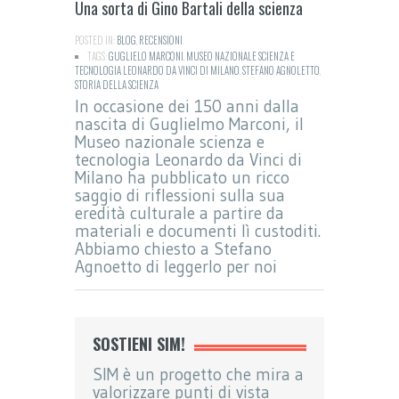
Una sorta di Gino Bartali della scienza
POSTED IN:
BLOG
,
RECENSIONI
TAGS:
GUGLIELO MARCONI
,
MUSEO NAZIONALE SCIENZA E
TECNOLOGIA LEONARDO DA VINCI DI MILANO
,
STEFANO AGNOLETTO
,
STORIA DELLA SCIENZA
In occasione dei 150 anni dalla
nascita di Guglielmo Marconi, il
Museo nazionale scienza e
tecnologia Leonardo da Vinci di
Milano ha pubblicato un ricco
saggio di riflessioni sulla sua
eredità culturale a partire da
materiali e documenti lì custoditi.
Abbiamo chiesto a Stefano
Agnoetto di leggerlo per noi
SOSTIENI SIM!
SIM è un progetto che mira a
valorizzare punti di vista