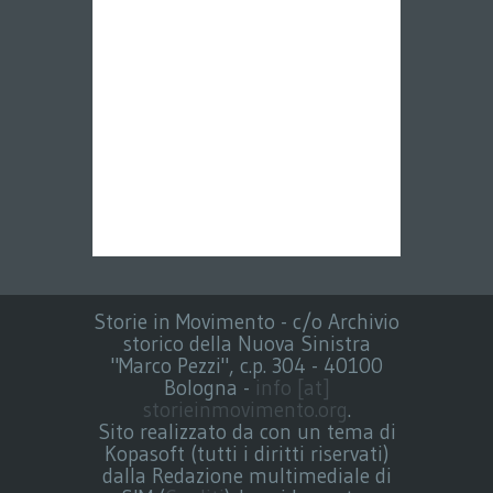
Storie in Movimento - c/o Archivio
storico della Nuova Sinistra
"Marco Pezzi", c.p. 304 - 40100
Bologna -
info [at]
storieinmovimento.org
.
Sito realizzato da con un tema di
Kopasoft (tutti i diritti riservati)
dalla Redazione multimediale di