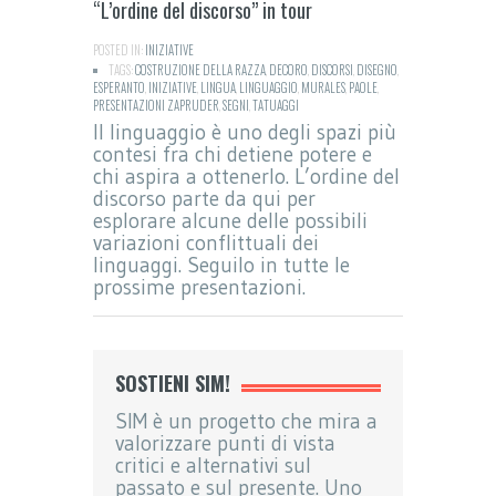
“L’ordine del discorso” in tour
POSTED IN:
INIZIATIVE
TAGS:
COSTRUZIONE DELLA RAZZA
,
DECORO
,
DISCORSI
,
DISEGNO
,
ESPERANTO
,
INIZIATIVE
,
LINGUA
,
LINGUAGGIO
,
MURALES
,
PAOLE
,
PRESENTAZIONI ZAPRUDER
,
SEGNI
,
TATUAGGI
Il linguaggio è uno degli spazi più
contesi fra chi detiene potere e
chi aspira a ottenerlo. L’ordine del
discorso parte da qui per
esplorare alcune delle possibili
variazioni conflittuali dei
linguaggi. Seguilo in tutte le
prossime presentazioni.
SOSTIENI SIM!
SIM è un progetto che mira a
valorizzare punti di vista
critici e alternativi sul
passato e sul presente. Uno