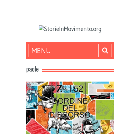
MENU
paole