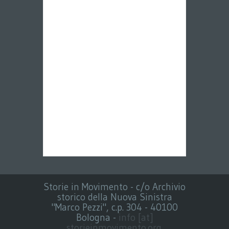
Storie in Movimento - c/o Archivio
storico della Nuova Sinistra
"Marco Pezzi", c.p. 304 - 40100
Bologna -
info [at]
storieinmovimento.org
.