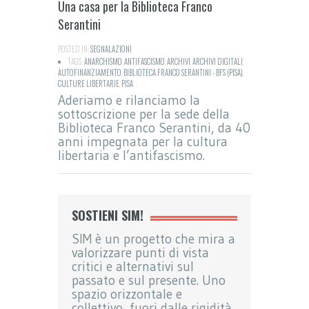
Una casa per la Biblioteca Franco
Serantini
POSTED IN:
SEGNALAZIONI
TAGS:
ANARCHISMO
,
ANTIFASCISMO
,
ARCHIVI
,
ARCHIVI DIGITALI
,
AUTOFINANZIAMENTO
,
BIBLIOTECA FRANCO SERANTINI - BFS (PISA)
,
CULTURE LIBERTARIE
,
PISA
Aderiamo e rilanciamo la
sottoscrizione per la sede della
Biblioteca Franco Serantini, da 40
anni impegnata per la cultura
libertaria e l’antifascismo.
SOSTIENI SIM!
SIM è un progetto che mira a
valorizzare punti di vista
critici e alternativi sul
passato e sul presente. Uno
spazio orizzontale e
collettivo, fuori dalle rigidità