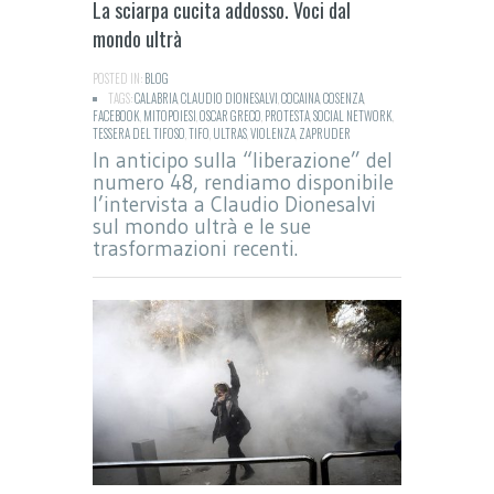
La sciarpa cucita addosso. Voci dal
mondo ultrà
POSTED IN:
BLOG
TAGS:
CALABRIA
,
CLAUDIO DIONESALVI
,
COCAINA
,
COSENZA
,
FACEBOOK
,
MITOPOIESI
,
OSCAR GRECO
,
PROTESTA
,
SOCIAL NETWORK
,
TESSERA DEL TIFOSO
,
TIFO
,
ULTRAS
,
VIOLENZA
,
ZAPRUDER
In anticipo sulla “liberazione” del
numero 48, rendiamo disponibile
l’intervista a Claudio Dionesalvi
sul mondo ultrà e le sue
trasformazioni recenti.