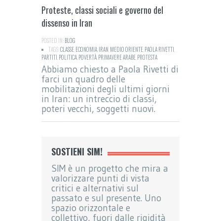
Proteste, classi sociali e governo del
dissenso in Iran
POSTED IN:
BLOG
TAGS:
CLASSE
,
ECONOMIA
,
IRAN
,
MEDIO ORIENTE
,
PAOLA RIVETTI
,
PARTITI
,
POLITICA
,
POVERTÀ
,
PRIMAVERE ARABE
,
PROTESTA
Abbiamo chiesto a Paola Rivetti di
farci un quadro delle
mobilitazioni degli ultimi giorni
in Iran: un intreccio di classi,
poteri vecchi, soggetti nuovi.
SOSTIENI SIM!
SIM è un progetto che mira a
valorizzare punti di vista
critici e alternativi sul
passato e sul presente. Uno
spazio orizzontale e
collettivo, fuori dalle rigidità