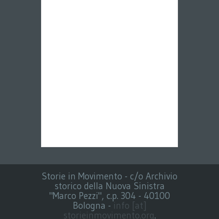
Storie in Movimento - c/o Archivio
storico della Nuova Sinistra
"Marco Pezzi", c.p. 304 - 40100
Bologna -
info [at]
storieinmovimento.org
.