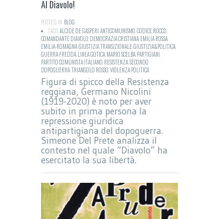
Al Diavolo!
POSTED IN:
BLOG
TAGS:
ALCIDE DE GASPERI
,
ANTICOMUNISMO
,
CODICE ROCCO
,
COMANDANTE DIAVOLO
,
DEMOCRAZIA CRISTIANA
,
EMILIA ROSSA
,
EMILIA-ROMAGNA
,
GIUSTIZIA TRANSIZIONALE
,
GIUSTIZIA&POLITICA
,
GUERRA FREDDA
,
LINEA GOTICA
,
MARIO SCELBA
,
PARTIGIANI
,
PARTITO COMUNISTA ITALIANO
,
RESISTENZA
,
SECONDO
DOPOGUERRA
,
TRIANGOLO ROSSO
,
VIOLENZA POLITICA
Figura di spicco della Resistenza
reggiana, Germano Nicolini
(1919-2020) è noto per aver
subito in prima persona la
repressione giuridica
antipartigiana del dopoguerra.
Simeone Del Prete analizza il
contesto nel quale “Diavolo” ha
esercitato la sua libertà.