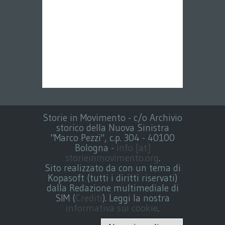
Storie in Movimento - c/o Archivio
storico della Nuova Sinistra
"Marco Pezzi", c.p. 304 - 40100
Bologna -
info [at]
storieinmovimento.org
.
Sito realizzato da con un tema di
Kopasoft (tutti i diritti riservati)
dalla Redazione multimediale di
SIM (
Crediti
). Leggi la nostra
informativa sui cookie
.