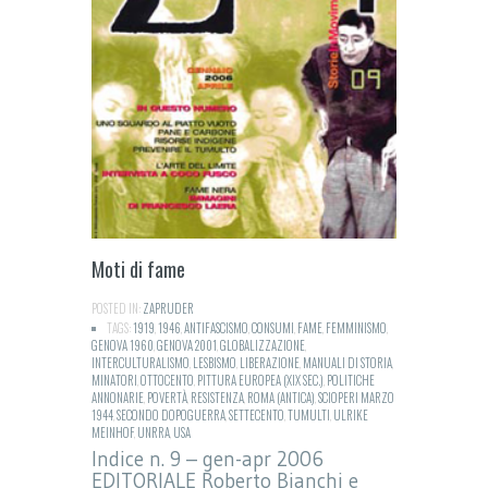
Moti di fame
POSTED IN:
ZAPRUDER
TAGS:
1919
,
1946
,
ANTIFASCISMO
,
CONSUMI
,
FAME
,
FEMMINISMO
,
GENOVA 1960
,
GENOVA 2001
,
GLOBALIZZAZIONE
,
INTERCULTURALISMO
,
LESBISMO
,
LIBERAZIONE
,
MANUALI DI STORIA
,
MINATORI
,
OTTOCENTO
,
PITTURA EUROPEA (XIX SEC.)
,
POLITICHE
ANNONARIE
,
POVERTÀ
,
RESISTENZA
,
ROMA (ANTICA)
,
SCIOPERI MARZO
1944
,
SECONDO DOPOGUERRA
,
SETTECENTO
,
TUMULTI
,
ULRIKE
MEINHOF
,
UNRRA
,
USA
Indice n. 9 – gen-apr 2006
EDITORIALE Roberto Bianchi e