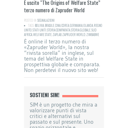
È uscito “The Origins of Welfare State”
terzo numero di Zapruder World
POSTED IN:
SEGNALAZIONI
TAGS:
BOLIVIA
,
BRASILE
,
CINA
,
COREA
,
GERMANIA
,
OLANDA
,
REGNO
UNITO
,
STATI UNITI
,
STORIA COMPARATA
,
STORIA GLOBALE
,
SUD
AFRICA
,
WELFARE STATE
,
ZAPLAB
,
ZAPRUDER WORLD
,
ZIMBABWE
È online il terzo numero di
«Zapruder World», la nostra
“rivista sorella” in inglese, sul
tema del Welfare State in
prospettiva globale e comparata.
Non perdetevi il nuovo sito web!
SOSTIENI SIM!
SIM è un progetto che mira a
valorizzare punti di vista
critici e alternativi sul
passato e sul presente. Uno
spazio orizzontale e