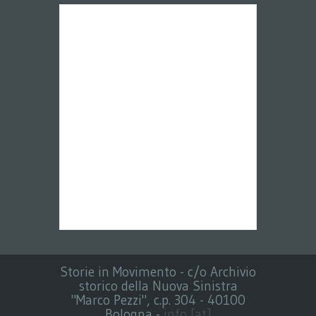
Storie in Movimento - c/o Archivio
storico della Nuova Sinistra
"Marco Pezzi", c.p. 304 - 40100
Bologna -
info [at]