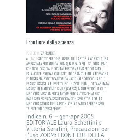
Frontiere della scienza
POSTED IN:
ZAPRUDER
TAGS:
31 OTTOBRE 1946
,
AB/USI DELLA STORIA
,
AGRICOLTURA
,
AMBASCIATA BRITANNICA (ROMA)
,
BUFFALO BILL
,
COLONIALISMO
,
CONTROLLO SOCIALE
,
DIGITAL HISTORY
,
ERMAFRODITISMO
,
FALANGISTE
,
FONDAZIONE ISTITUTO GRAMSCI EMILIA-ROMAGNA
,
FOTOGRAFIA
,
FOTOTECA STORICA NAZIONALE "ANDO GILARDI"
,
FRANCO BASAGLIA
,
FUMETTO
,
IRGUN ZVAI LEUMI
,
LOTTA ARMATA
,
MANICOMI
,
MANICOMIO CIVILE (AVERSA)
,
MANIFESTIPOLITICI.IT
,
MEDICINA
,
MESOAMERICA
,
MOVIMENTO ANTIPSICHIATRICO
,
RAZZISMO
,
SCIENZA
,
SESSUOLOGIA
,
SIONISMO
,
STORIA DELLA
MEDICINA
,
STORIA DELLA PSICHIATRIA
,
TEATRO
,
TERRORISMO
,
TRIESTE
,
WILD WEST SHOW
Indice n. 6 – gen-apr 2005
EDITORIALE Laura Schettini e
Vittoria Serafini, Precauzioni per
l’uso ZOOM: FRONTIERE DELLA