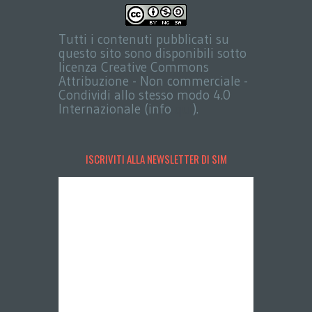
Tutti i contenuti pubblicati su
questo sito sono disponibili sotto
licenza Creative Commons
Attribuzione - Non commerciale -
Condividi allo stesso modo 4.0
Internazionale (info
qui
).
ISCRIVITI ALLA NEWSLETTER DI SIM