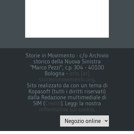
Storie in Movimento - c/o Archivio
storico della Nuova Sinistra
"Marco Pezzi", c.p. 304 - 40100
Bologna -
info [at]
storieinmovimento.org
.
Sito realizzato da con un tema di
Kopasoft (tutti i diritti riservati)
dalla Redazione multimediale di
SIM (
Crediti
). Leggi la nostra
informativa sui cookie
.