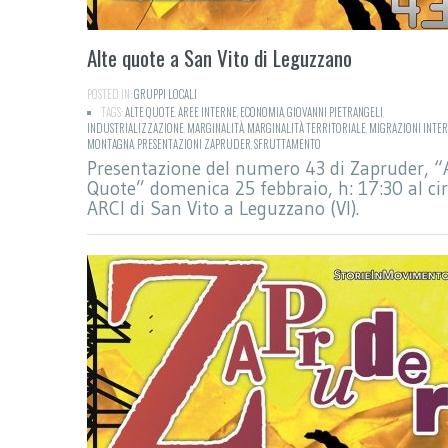
Alte quote a San Vito di Leguzzano
POSTED IN:
GRUPPI LOCALI
TAGS:
ALTE QUOTE
,
AREE INTERNE
,
ECONOMIA
,
GIOVANNI PIETRANGELI
,
INDUSTRIALIZZAZIONE
,
MARGINALITÀ
,
MARGINALITÀ TERRITORIALE
,
MIGRAZIONI INTE
MONTAGNA
,
PRESENTAZIONI ZAPRUDER
,
SFRUTTAMENTO
Presentazione del numero 43 di Zapruder, “
Quote” domenica 25 febbraio, h: 17:30 al ci
ARCI di San Vito a Leguzzano (VI).