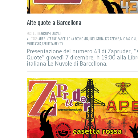
Alte quote a Barcellona
POSTED IN:
GRUPPI LOCALI
TAGS:
AREE INTERNE
,
BARCELLONA
,
ECONOMIA
,
INDUSTRIALIZZAZIONE
,
MIGRAZIONI
,
MONTAGNA
,
SFRUTTAMENTO
Presentazione del numero 43 di Zapruder, “
Quote” giovedì 7 dicembre, h 19:00 alla Libr
italiana Le Nuvole di Barcellona.