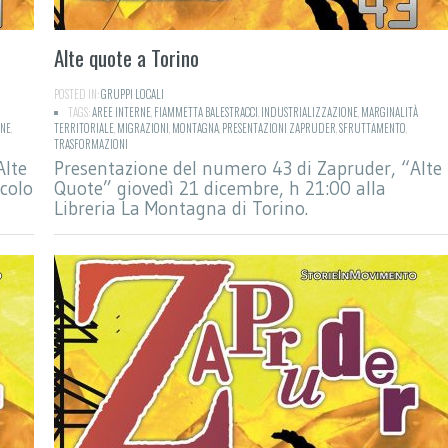
Alte quote a Torino
POSTED IN:
GRUPPI LOCALI
TAGS:
AREE INTERNE
,
FIAMMETTA BALESTRACCI
,
INDUSTRIALIZZAZIONE
,
MARGINALITÀ
RNE
,
TERRITORIALE
,
MIGRAZIONI
,
MONTAGNA
,
PRESENTAZIONI ZAPRUDER
,
SFRUTTAMENTO
,
TRASFORMAZIONI
Alte
Presentazione del numero 43 di Zapruder, “Alte
rcolo
Quote” giovedì 21 dicembre, h 21:00 alla
Libreria La Montagna di Torino.