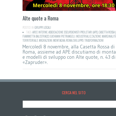
Alte quote a Roma
POSTED IN:
GRUPPI LOCALI
TAGS:
AREE INTERNE
,
ASSOCIAZIONE ESCURSIONISTI PROLETARI (APE)
,
CASETTA ROSSA 
FIAMMETTA BALESTRACCI
,
GIOVANNI PIETRANGELI
,
INDUSTRIALIZZAZIONE
,
MARGINALIT
TERRITORIALE
,
MIGRAZIONI
,
MONTAGNA
,
ROMA
,
SVILUPPO
,
TRASFORMAZIONI
Mercoledì 8 novembre, alla Casetta Rossa di
Roma, assieme ad APE discutiamo di mont
e modelli di sviluppo con Alte quote, n. 43 di
«Zapruder».
CERCA NEL SITO