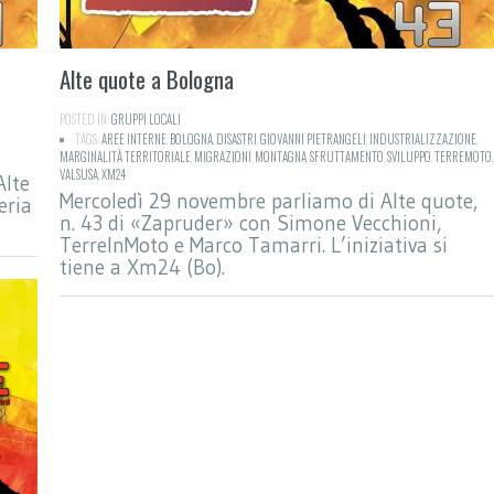
Alte quote a Bologna
POSTED IN:
GRUPPI LOCALI
TAGS:
AREE INTERNE
,
BOLOGNA
,
DISASTRI
,
GIOVANNI PIETRANGELI
,
INDUSTRIALIZZAZIONE
,
MARGINALITÀ TERRITORIALE
,
MIGRAZIONI
,
MONTAGNA
,
SFRUTTAMENTO
,
SVILUPPO
,
TERREMOTO
,
VALSUSA
,
XM24
Alte
Mercoledì 29 novembre parliamo di Alte quote,
eria
n. 43 di «Zapruder» con Simone Vecchioni,
TerreInMoto e Marco Tamarri. L’iniziativa si
tiene a Xm24 (Bo).