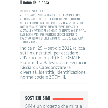
Il nome della cosa
POSTED IN:
ZAPRUDER
TAGS:
ANARCHISMO
,
ARCHIVIO BERTILLON
,
ASSIMILAZIONE
,
AUTONOMIA DEL DIRITTO
,
CONFINO DI POLIZIA
,
CONTROLLO
SOCIALE
,
CRIMINOLOGIA
,
DIECI ANNI DI SIM
,
DISSENSO
,
DOMICILIO
COATTO
,
ERMAFRODITISMO
,
EUROCENTRISMO
,
EUSKADI TA
ASKATASUNA
,
FASCISMO
,
FRANCHISMO
,
IDENTIFICAZIONE
,
IDENTITÀ
,
PAESI BASCHI
,
PAESI BASSI
,
POLITICHE DI RICONOSCIMENTO
,
RAZZISMO
,
REGIONE DI CHOLM
,
ROM
,
SCHEDATURE
,
SESSUALITÀ
,
TEATRO
,
VERONA
Indice n. 29 – set-dic 2012 (clicca
sui link nei titoli per accedere
all’articolo in .pdf) EDITORIALE
Fiammetta Balestracci e Ferruccio
Ricciardi, Categorizzare la
diversità. Identità, identificazione,
norma sociale ZOOM: IL
SOSTIENI SIM!
SIM è un progetto che mira a