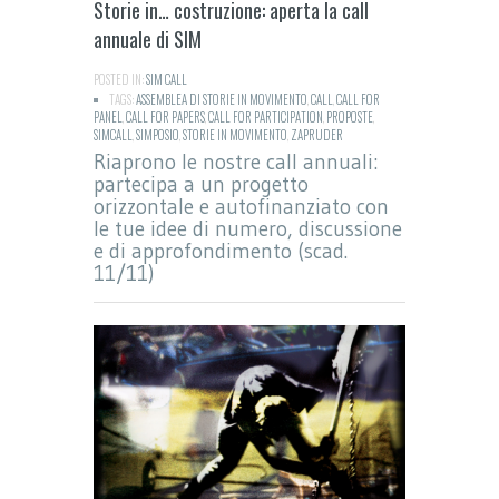
Storie in… costruzione: aperta la call
annuale di SIM
POSTED IN:
SIM CALL
TAGS:
ASSEMBLEA DI STORIE IN MOVIMENTO
,
CALL
,
CALL FOR
PANEL
,
CALL FOR PAPERS
,
CALL FOR PARTICIPATION
,
PROPOSTE
,
SIMCALL
,
SIMPOSIO
,
STORIE IN MOVIMENTO
,
ZAPRUDER
Riaprono le nostre call annuali:
partecipa a un progetto
orizzontale e autofinanziato con
le tue idee di numero, discussione
e di approfondimento (scad.
11/11)