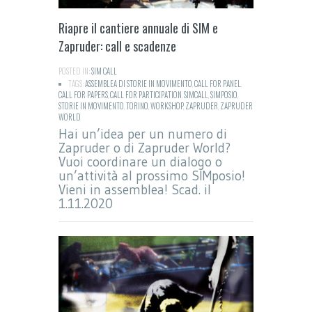
Riapre il cantiere annuale di SIM e
Zapruder: call e scadenze
POSTED IN:
SIM CALL
TAGS:
ASSEMBLEA DI STORIE IN MOVIMENTO
,
CALL FOR PANEL
,
CALL FOR PAPERS
,
CALL FOR PARTICIPATION
,
SIMCALL
,
SIMPOSIO
,
STORIE IN MOVIMENTO
,
TORINO
,
WORKSHOP
,
ZAPRUDER
,
ZAPRUDER
WORLD
Hai un’idea per un numero di
Zapruder o di Zapruder World?
Vuoi coordinare un dialogo o
un’attività al prossimo SIMposio!
Vieni in assemblea! Scad. il
1.11.2020