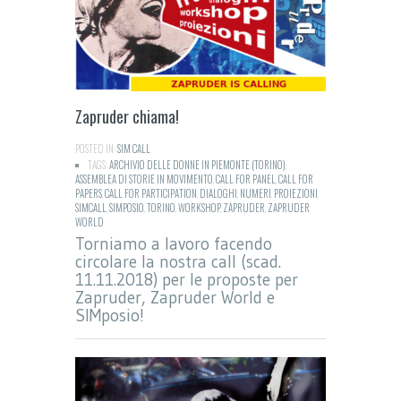
Zapruder chiama!
POSTED IN:
SIM CALL
TAGS:
ARCHIVIO DELLE DONNE IN PIEMONTE (TORINO)
,
ASSEMBLEA DI STORIE IN MOVIMENTO
,
CALL FOR PANEL
,
CALL FOR
PAPERS
,
CALL FOR PARTICIPATION
,
DIALOGHI
,
NUMERI
,
PROIEZIONI
,
SIMCALL
,
SIMPOSIO
,
TORINO
,
WORKSHOP
,
ZAPRUDER
,
ZAPRUDER
WORLD
Torniamo a lavoro facendo
circolare la nostra call (scad.
11.11.2018) per le proposte per
Zapruder, Zapruder World e
SIMposio!