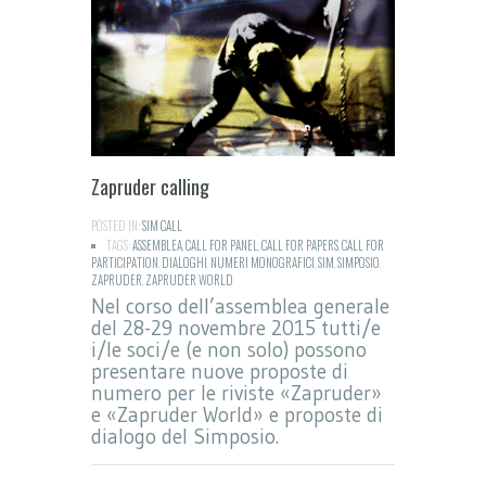
Zapruder calling
POSTED IN:
SIM CALL
TAGS:
ASSEMBLEA
,
CALL FOR PANEL
,
CALL FOR PAPERS
,
CALL FOR
PARTICIPATION
,
DIALOGHI
,
NUMERI MONOGRAFICI
,
SIM
,
SIMPOSIO
,
ZAPRUDER
,
ZAPRUDER WORLD
Nel corso dell’assemblea generale
del 28-29 novembre 2015 tutti/e
i/le soci/e (e non solo) possono
presentare nuove proposte di
numero per le riviste «Zapruder»
e «Zapruder World» e proposte di
dialogo del Simposio.