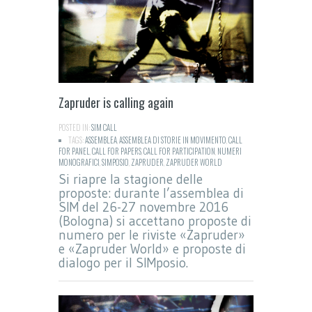
Zapruder is calling again
POSTED IN:
SIM CALL
TAGS:
ASSEMBLEA
,
ASSEMBLEA DI STORIE IN MOVIMENTO
,
CALL
FOR PANEL
,
CALL FOR PAPERS
,
CALL FOR PARTICIPATION
,
NUMERI
MONOGRAFICI
,
SIMPOSIO
,
ZAPRUDER
,
ZAPRUDER WORLD
Si riapre la stagione delle
proposte: durante l’assemblea di
SIM del 26-27 novembre 2016
(Bologna) si accettano proposte di
numero per le riviste «Zapruder»
e «Zapruder World» e proposte di
dialogo per il SIMposio.