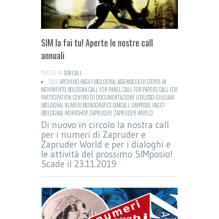
SIM la fai tu! Aperte le nostre call
annuali
POSTED IN:
SIM CALL
TAGS:
ARCHIVIO VAG61 (BOLOGNA)
,
ASSEMBLEA DI STORIE IN
MOVIMENTO
,
BOLOGNA
,
CALL FOR PANEL
,
CALL FOR PAPERS
,
CALL FOR
PARTICIPATION
,
CENTRO DI DOCUMENTAZIONE LORUSSO-GIULIANI
(BOLOGNA)
,
NUMERI MONOGRAFICI
,
SIMCALL
,
SIMPOSIO
,
VAG61
(BOLOGNA)
,
WORKSHOP
,
ZAPRUDER
,
ZAPRUDER WORLD
Di nuovo in circolo la nostra call
per i numeri di Zapruder e
Zapruder World e per i dialoghi e
le attività del prossimo SIMposio!
Scade il 23.11.2019