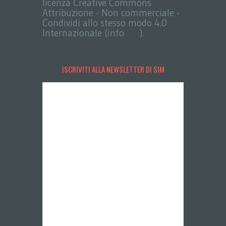
licenza Creative Commons
Attribuzione - Non commerciale -
Condividi allo stesso modo 4.0
Internazionale (info
qui
).
ISCRIVITI ALLA NEWSLETTER DI SIM