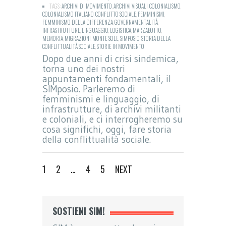
TAGS:
ARCHIVI DI MOVIMENTO
,
ARCHIVI VISUALI
,
COLONIALISMO
,
COLONIALISMO ITALIANO
,
CONFLITTO SOCIALE
,
FEMMINISMI
,
FEMMINISMO DELLA DIFFERENZA
,
GOVERNAMENTALITÀ
,
INFRASTRUTTURE
,
LINGUAGGIO
,
LOGISTICA
,
MARZABOTTO
,
MEMORIA
,
MIGRAZIONI
,
MONTE SOLE
,
SIMPOSIO
,
STORIA DELLA
CONFLITTUALITÀ SOCIALE
,
STORIE IN MOVIMENTO
Dopo due anni di crisi sindemica,
torna uno dei nostri
appuntamenti fondamentali, il
SIMposio. Parleremo di
femminismi e linguaggio, di
infrastrutture, di archivi militanti
e coloniali, e ci interrogheremo su
cosa significhi, oggi, fare storia
della conflittualità sociale.
1
2
…
4
5
NEXT
SOSTIENI SIM!