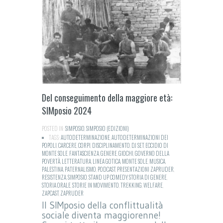
Del conseguimento della maggiore età:
SIMposio 2024
POSTED IN:
SIMPOSIO
,
SIMPOSIO (EDIZIONI)
TAGS:
AUTODETERMINAZIONE
,
AUTODETERMINAZIONI DEI
POPOLI
,
CARCERE
,
CORPI
,
DISCIPLINAMENTO
,
DJ SET
,
ECCIDIO DI
MONTE SOLE
,
FANTASCIENZA
,
GENERE
,
GIOCHI
,
GOVERNO DELLA
POVERTÀ
,
LETTERATURA
,
LINEA GOTICA
,
MONTE SOLE
,
MUSICA
,
PALESTINA
,
PATERNALISMO
,
PODCAST
,
PRESENTAZIONI ZAPRUDER
,
RESISTENZA
,
SIMPOSIO
,
STAND UP COMEDY
,
STORIA DI GENERE
,
STORIA ORALE
,
STORIE IN MOVIMENTO
,
TREKKING
,
WELFARE
,
ZAPCAST
,
ZAPRUDER
Il SIMposio della conflittualità
sociale diventa maggiorenne!