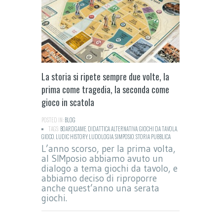
La storia si ripete sempre due volte, la
prima come tragedia, la seconda come
gioco in scatola
POSTED IN:
BLOG
TAGS:
BOARDGAME
,
DIDATTICA ALTERNATIVA
,
GIOCHI DA TAVOLA
,
GIOCO
,
LUDIC HISTORY
,
LUDOLOGIA
,
SIMPOSIO
,
STORIA PUBBLICA
L’anno scorso, per la prima volta,
al SIMposio abbiamo avuto un
dialogo a tema giochi da tavolo, e
abbiamo deciso di riproporre
anche quest’anno una serata
giochi.