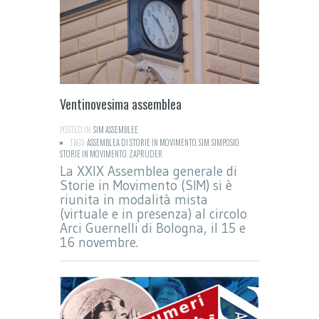
Ventinovesima assemblea
POSTED IN:
SIM ASSEMBLEE
TAGS:
ASSEMBLEA DI STORIE IN MOVIMENTO
,
SIM
,
SIMPOSIO
,
STORIE IN MOVIMENTO
,
ZAPRUDER
La XXIX Assemblea generale di
Storie in Movimento (SIM) si è
riunita in modalità mista
(virtuale e in presenza) al circolo
Arci Guernelli di Bologna, il 15 e
16 novembre.