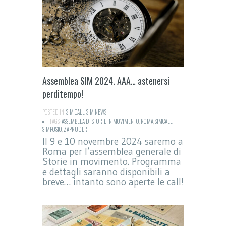
Assemblea SIM 2024. AAA… astenersi
perditempo!
POSTED IN:
SIM CALL
,
SIM NEWS
TAGS:
ASSEMBLEA DI STORIE IN MOVIMENTO
,
ROMA
,
SIMCALL
,
SIMPOSIO
,
ZAPRUDER
Il 9 e 10 novembre 2024 saremo a
Roma per l’assemblea generale di
Storie in movimento. Programma
e dettagli saranno disponibili a
breve… intanto sono aperte le call!