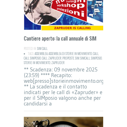
Cantiere aperto: la call annuale di SIM
POSTED IN:
SIM CALL
TAGS:
ASSEMBLEA
,
ASSEMBLEA DI STORIE IN MOVIMENTO
,
CALL
,
CALL SIMPOSIO
,
CALL ZAPRUDER
,
PROPOSTE
,
SIM
,
SIMCALL
,
SIMPOSIO
,
STORIE IN MOVIMENTO
,
ZAPRUDER
** Scadenza: 09 novembre 2025
(23:59) **** Recapito:
web[presso]storieinmovimento.org
** La scadenza e il contatto
indicati per le call di «Zapruder» e
per il SIMposio valgono anche per
candidarsi a