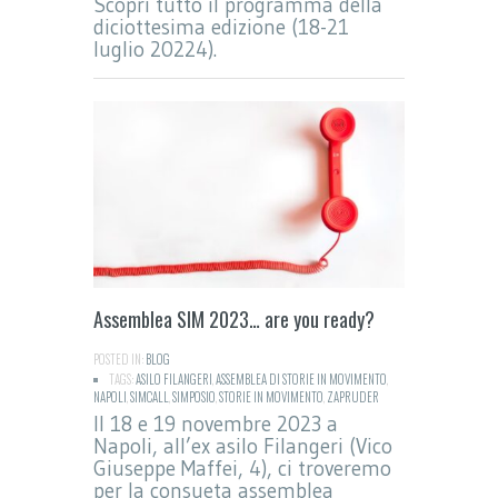
Scopri tutto il programma della
diciottesima edizione (18-21
luglio 20224).
Assemblea SIM 2023… are you ready?
POSTED IN:
BLOG
TAGS:
ASILO FILANGERI
,
ASSEMBLEA DI STORIE IN MOVIMENTO
,
NAPOLI
,
SIMCALL
,
SIMPOSIO
,
STORIE IN MOVIMENTO
,
ZAPRUDER
Il 18 e 19 novembre 2023 a
Napoli, all’ex asilo Filangeri (Vico
Giuseppe Maffei, 4), ci troveremo
per la consueta assemblea