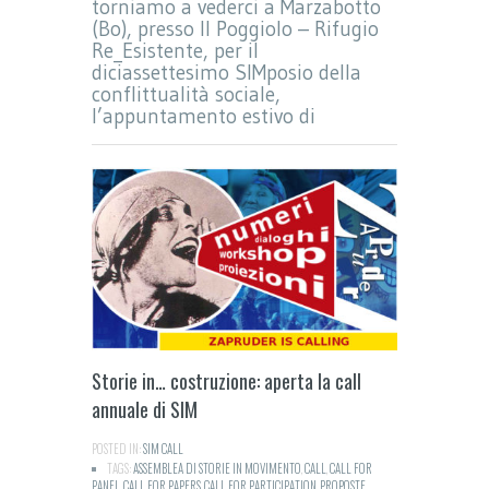
torniamo a vederci a Marzabotto
(Bo), presso Il Poggiolo – Rifugio
Re_Esistente, per il
diciassettesimo SIMposio della
conflittualità sociale,
l’appuntamento estivo di
Storie in… costruzione: aperta la call
annuale di SIM
POSTED IN:
SIM CALL
TAGS:
ASSEMBLEA DI STORIE IN MOVIMENTO
,
CALL
,
CALL FOR
PANEL
,
CALL FOR PAPERS
,
CALL FOR PARTICIPATION
,
PROPOSTE
,