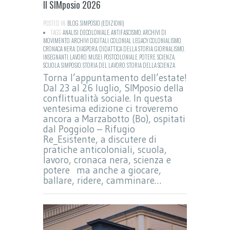
Il SIMposio 2026
POSTED IN:
BLOG
,
SIMPOSIO (EDIZIONI)
TAGS:
ANALISI DECOLONIALE
,
ANTIFASCISMO
,
ARCHIVI DI
MOVIMENTO
,
ARCHIVI DIGITALI
,
COLONIAL LEGACY
,
COLONIALISMO
,
CRONACA NERA
,
DIASPORA
,
DIDATTICA DELLA STORIA
,
GIORNALISMO
,
INSEGNANTI
,
LAVORO
,
MUSEI
,
POSTCOLONIALE
,
POTERE
,
SCIENZA
,
SCUOLA
,
SIMPOSIO
,
STORIA DEL LAVORO
,
STORIA DELLA SCIENZA
Torna l’appuntamento dell’estate!
Dal 23 al 26 luglio, SIMposio della
conflittualità sociale. In questa
ventesima edizione ci troveremo
ancora a Marzabotto (Bo), ospitati
dal Poggiolo – Rifugio
Re_Esistente, a discutere di
pratiche anticoloniali, scuola,
lavoro, cronaca nera, scienza e
potere ma anche a giocare,
ballare, ridere, camminare…