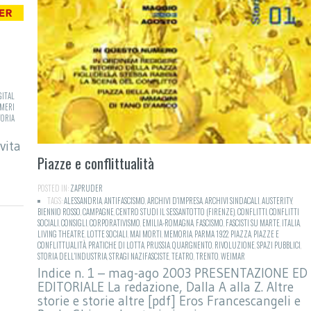
GITAL
MERI
TORIA
vita
Piazze e conflittualità
POSTED IN:
ZAPRUDER
TAGS:
ALESSANDRIA
,
ANTIFASCISMO
,
ARCHIVI D'IMPRESA
,
ARCHIVI SINDACALI
,
AUSTERITY
,
BIENNIO ROSSO
,
CAMPAGNE
,
CENTRO STUDI IL SESSANTOTTO (FIRENZE)
,
CONFLITTI
,
CONFLITTI
SOCIALI
,
CONSIGLI
,
CORPORATIVISMO
,
EMILIA-ROMAGNA
,
FASCISMO
,
FASCISTI SU MARTE
,
ITALIA
,
LIVING THEATRE
,
LOTTE SOCIALI
,
MAI MORTI
,
MEMORIA
,
PARMA 1922
,
PIAZZA
,
PIAZZE E
CONFLITTUALITÀ
,
PRATICHE DI LOTTA
,
PRUSSIA
,
QUARGNENTO
,
RIVOLUZIONE
,
SPAZI PUBBLICI
,
STORIA DELL'INDUSTRIA
,
STRAGI NAZIFASCISTE
,
TEATRO
,
TRENTO
,
WEIMAR
Indice n. 1 – mag-ago 2003 PRESENTAZIONE ED
EDITORIALE La redazione, Dalla A alla Z. Altre
storie e storie altre [pdf] Eros Francescangeli e