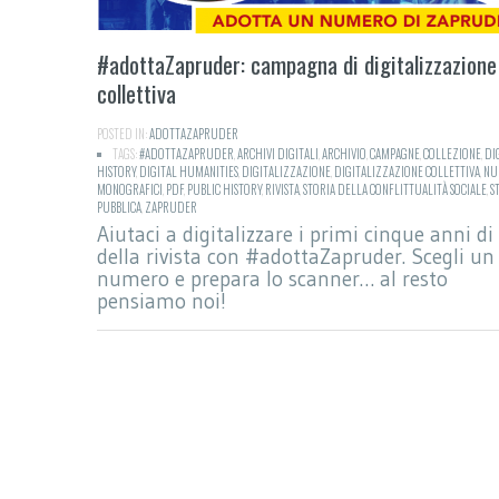
#adottaZapruder: campagna di digitalizzazione
collettiva
POSTED IN:
ADOTTAZAPRUDER
TAGS:
#ADOTTAZAPRUDER
,
ARCHIVI DIGITALI
,
ARCHIVIO
,
CAMPAGNE
,
COLLEZIONE
,
DI
HISTORY
,
DIGITAL HUMANITIES
,
DIGITALIZZAZIONE
,
DIGITALIZZAZIONE COLLETTIVA
,
NU
MONOGRAFICI
,
PDF
,
PUBLIC HISTORY
,
RIVISTA
,
STORIA DELLA CONFLITTUALITÀ SOCIALE
,
S
PUBBLICA
,
ZAPRUDER
Aiutaci a digitalizzare i primi cinque anni di 
della rivista con #adottaZapruder. Scegli un
numero e prepara lo scanner… al resto
pensiamo noi!