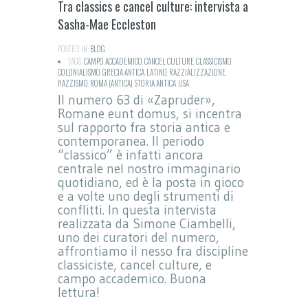
Tra classics e cancel culture: intervista a
Sasha-Mae Eccleston
POSTED IN:
BLOG
TAGS:
CAMPO ACCADEMICO
,
CANCEL CULTURE
,
CLASSICISMO
,
COLONIALISMO
,
GRECIA ANTICA
,
LATINO
,
RAZZIALIZZAZIONE
,
RAZZISMO
,
ROMA (ANTICA)
,
STORIA ANTICA
,
USA
Il numero 63 di «Zapruder»,
Romane eunt domus, si incentra
sul rapporto fra storia antica e
contemporanea. Il periodo
“classico” è infatti ancora
centrale nel nostro immaginario
quotidiano, ed è la posta in gioco
e a volte uno degli strumenti di
conflitti. In questa intervista
realizzata da Simone Ciambelli,
uno dei curatori del numero,
affrontiamo il nesso fra discipline
classiciste, cancel culture, e
campo accademico. Buona
lettura!