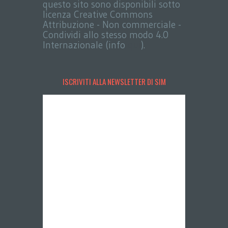
questo sito sono disponibili sotto
licenza Creative Commons
Attribuzione - Non commerciale -
Condividi allo stesso modo 4.0
Internazionale (info
qui
).
ISCRIVITI ALLA NEWSLETTER DI SIM