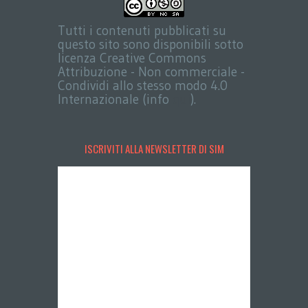
Tutti i contenuti pubblicati su
questo sito sono disponibili sotto
licenza Creative Commons
Attribuzione - Non commerciale -
Condividi allo stesso modo 4.0
Internazionale (info
qui
).
ISCRIVITI ALLA NEWSLETTER DI SIM