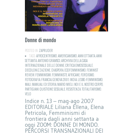
Donne di mondo
POSTED IN:
ZAPRUDER
TAGS:
AFROCENTRISMO
,
AMERICANISMO
,
ANNI OTTANTA
,
ANNI
SETTANTA
,
ANTONIO GRAMSCI
,
ARCHIVIA DELLA CASA
INTERNAZIONALE DELLE DONNE
,
CRITICA OMOSESSUALE
,
DECOLONIZZAZIONE
,
DIASPORA
,
ECOFEMMINISMO
,
FEMINIST
REVIEW
,
FEMMINISMI
,
FEMMINISTE AFRICANE
,
FORDISMO
,
FOTOGRAFIA
,
FRANCIA
,
GENOVA 2001
,
INDIA
,
LESBO-FEMMINISMO
,
MALI
,
MANUALI DI STORIA
,
MARIO MIELI
,
NOI E IL NOSTRO CORPO
,
PARTIGIANI
,
QUISTIONE SESSUALE
,
RESISTENZA
,
TOTALITARISMO
,
VELO
Indice n. 13 – mag-ago 2007
EDITORIALE Liliana Ellena, Elena
Petricola, Femminismi di
frontiera dagli anni settanta a
oggi ZOOM: DONNE DI MONDO.
PERCORSI TRANSNAZIONALI DEI