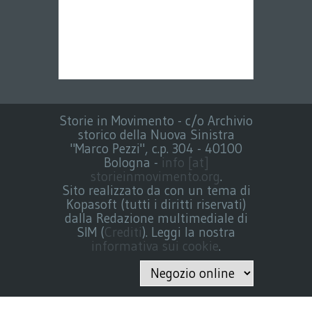
Storie in Movimento - c/o Archivio
storico della Nuova Sinistra
"Marco Pezzi", c.p. 304 - 40100
Bologna -
info [at]
storieinmovimento.org
.
Sito realizzato da con un tema di
Kopasoft (tutti i diritti riservati)
dalla Redazione multimediale di
SIM (
Crediti
). Leggi la nostra
informativa sui cookie
.