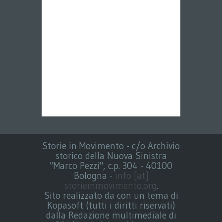
Storie in Movimento - c/o Archivio
storico della Nuova Sinistra
"Marco Pezzi", c.p. 304 - 40100
Bologna -
info [at]
storieinmovimento.org
.
Sito realizzato da con un tema di
Kopasoft (tutti i diritti riservati)
dalla Redazione multimediale di