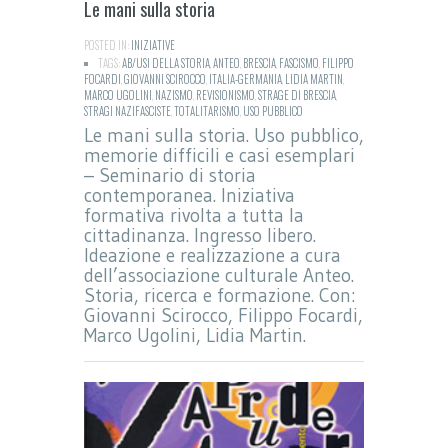
Le mani sulla storia
POSTED IN:
INIZIATIVE
TAGS:
AB/USI DELLA STORIA
,
ANTEO
,
BRESCIA
,
FASCISMO
,
FILIPPO
FOCARDI
,
GIOVANNI SCIROCCO
,
ITALIA-GERMANIA
,
LIDIA MARTIN
,
MARCO UGOLINI
,
NAZISMO
,
REVISIONISMO
,
STRAGE DI BRESCIA
,
STRAGI NAZIFASCISTE
,
TOTALITARISMO
,
USO PUBBLICO
Le mani sulla storia. Uso pubblico,
memorie difficili e casi esemplari
– Seminario di storia
contemporanea. Iniziativa
formativa rivolta a tutta la
cittadinanza. Ingresso libero.
Ideazione e realizzazione a cura
dell’associazione culturale Anteo.
Storia, ricerca e formazione. Con:
Giovanni Scirocco, Filippo Focardi,
Marco Ugolini, Lidia Martin.