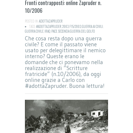
Fronti contrapposti: online Zapruder n.
10/2006
POSTED IN:
ADOTTAZAPRUDER
TAGS:
#ADOTTAZAPRUDER
,
2003
,
F15/2003
,
GUERRA AI CIVILI
,
GUERRA CIVILE
,
IRAQ
,
PACE
,
SECONDA GUERRA DEL GOLFO
Che cosa resta dopo una guerra
civile? E come il passato viene
usato per delegittimare il nemico
interno? Queste erano le
domande che ci ponevamo nella
realizzazione di “Scritture
fratricide” (n.10/2006), da oggi
online grazie a Carlo con
#adottaZapruder. Buona lettura!