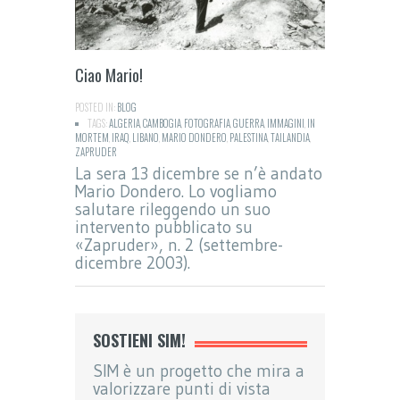
Ciao Mario!
POSTED IN:
BLOG
TAGS:
ALGERIA
,
CAMBOGIA
,
FOTOGRAFIA
,
GUERRA
,
IMMAGINI
,
IN
MORTEM
,
IRAQ
,
LIBANO
,
MARIO DONDERO
,
PALESTINA
,
TAILANDIA
,
ZAPRUDER
La sera 13 dicembre se n’è andato
Mario Dondero. Lo vogliamo
salutare rileggendo un suo
intervento pubblicato su
«Zapruder», n. 2 (settembre-
dicembre 2003).
SOSTIENI SIM!
SIM è un progetto che mira a
valorizzare punti di vista