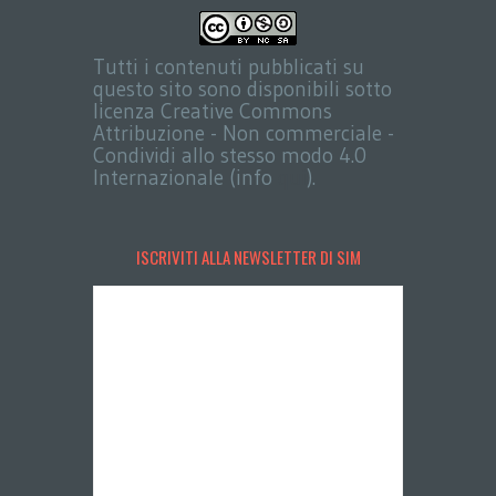
Tutti i contenuti pubblicati su
questo sito sono disponibili sotto
licenza Creative Commons
Attribuzione - Non commerciale -
Condividi allo stesso modo 4.0
Internazionale (info
qui
).
ISCRIVITI ALLA NEWSLETTER DI SIM