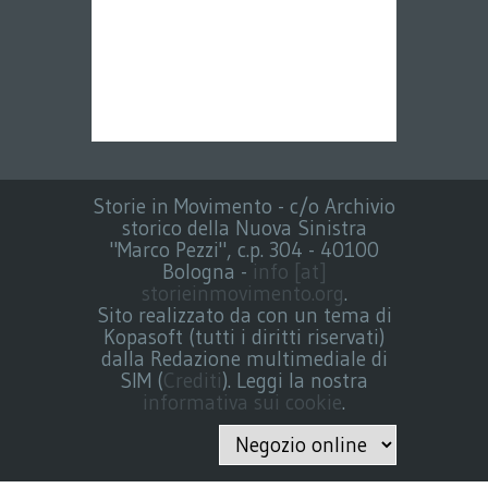
Storie in Movimento - c/o Archivio
storico della Nuova Sinistra
"Marco Pezzi", c.p. 304 - 40100
Bologna -
info [at]
storieinmovimento.org
.
Sito realizzato da con un tema di
Kopasoft (tutti i diritti riservati)
dalla Redazione multimediale di
SIM (
Crediti
). Leggi la nostra
informativa sui cookie
.