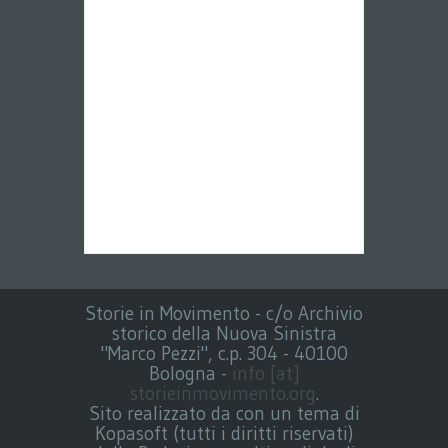
Storie in Movimento - c/o Archivio
storico della Nuova Sinistra
"Marco Pezzi", c.p. 304 - 40100
Bologna -
info [at]
storieinmovimento.org
.
Sito realizzato da con un tema di
Kopasoft (tutti i diritti riservati)