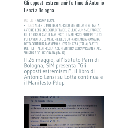
Gli opposti estremismi: l’ultimo di Antonio
Lenzi a Bologna
POSTED IN:
GRUPPI LOCALI
TAGS:
ALBERTO MOLINARI
,
ALFREDO MIGNINI
,
ANNI SETTANTA
,
ANTONIO LENZI
,
BOLOGNA
,
CITTÀ DEL SOLE
,
COMUNISMO
,
FABRIZIO
BILLI
,
GIORNALISMO
,
IL MANIFESTO
,
IL MANIFESTO-PDUP
,
ISTITUITO
PER LA STORIA E LE MEMORIE DEL ‘900 PARRI EMILIA-ROMAGNA
,
LOTTA CONTINUA
,
MARXISMO
,
NUOVA SINISTRA (ITALIA)
,
PARTITI
POLITICI (ITALIA)
,
PRESENTAZIONI
,
SINISTRA EXTRAPARLAMENTARE
,
SINISTRA RIVOLUZIONARIA (ITALIA)
Il 26 maggio, all’Istituto Parri di
Bologna, SIM presenta “Gli
opposti estremismi”, il libro di
Antonio Lenzi su Lotta continua e
il Manifesto-Pdup