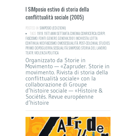
I SIMposio estivo di storia della
conflittualità sociale (2005)
POSTED IN:
SIMPOSIO (EDIZIONI)
TAGS:
1919
,
1977
,
ANNI SETTANTA
,
CINEMA
,
CONRICERCA
,
CORPI
,
FASCISMO
,
FONTI
,
GENERE
,
GENOVA 2001
,
INCHIESTA
,
LOTTA
CONTINUA
,
NEOFASCISMO
,
OMOSESSUALITÀ
,
POST-COLONIAL STUDIES
,
PRIMO DOPOGUERRA
,
SESSUALITÀ
,
SIMPOSIO
,
STORIA DEL LAVORO
,
TEATR
,
VIOLENZA POLITICA
Organizzato da Storie in
Movimento — «Zapruder. Storie in
movimento. Rivista di storia della
conflittualità sociale» con la
collaborazione di Groupe
d’histoire sociale — «Histoire &
Sociétés. Revue européenne
d’histoire