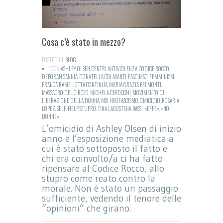
Cosa c’è stato in mezzo?
POSTED IN:
BLOG
TAGS:
ASHLEY OLSEN
,
CENTRI ANTIVIOLENZA
,
CODICE ROCCO
,
DEBORAH SANNIA
,
DONATELLA COLASANTI
,
FASCIMSO
,
FEMMINISMI
,
FRANCA RAME
,
LOTTA CONTINUA
,
MARIA GRAZIA BELMONTI
,
MASSACRO DEL CIRCEO
,
MICHELA CEROCCHI
,
MOVIMENTO DI
LIBERAZIONE DELLA DONNA
,
MSI
,
NEOFASCISMO
,
OMICIDIO
,
ROSARIA
LOPEZ
,
SELF-HELP
,
STUPRO
,
TINA LAGOSTENA BASSI
,
«EFFE»
,
«NOI
DONNE»
L’omicidio di Ashley Olsen di inizio
anno e l’esposizione mediatica a
cui è stato sottoposto il fatto e
chi era coinvolto/a ci ha fatto
ripensare al Codice Rocco, allo
stupro come reato contro la
morale. Non è stato un passaggio
sufficiente, vedendo il tenore delle
“opinioni” che girano.