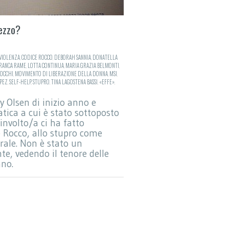
ezzo?
VIOLENZA
,
CODICE ROCCO
,
DEBORAH SANNIA
,
DONATELLA
RANCA RAME
,
LOTTA CONTINUA
,
MARIA GRAZIA BELMONTI
,
OCCHI
,
MOVIMENTO DI LIBERAZIONE DELLA DONNA
,
MSI
,
PEZ
,
SELF-HELP
,
STUPRO
,
TINA LAGOSTENA BASSI
,
«EFFE»
,
y Olsen di inizio anno e
tica a cui è stato sottoposto
oinvolto/a ci ha fatto
e Rocco, allo stupro come
rale. Non è stato un
te, vedendo il tenore delle
ano.