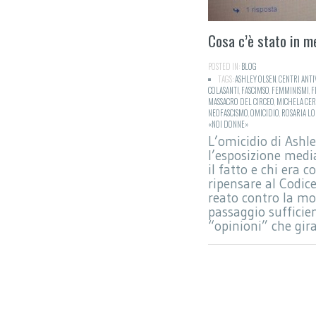
Cosa c’è stato in m
POSTED IN:
BLOG
TAGS:
ASHLEY OLSEN
,
CENTRI ANTI
COLASANTI
,
FASCIMSO
,
FEMMINISMI
,
F
MASSACRO DEL CIRCEO
,
MICHELA CER
NEOFASCISMO
,
OMICIDIO
,
ROSARIA LO
«NOI DONNE»
L’omicidio di Ashle
l’esposizione media
il fatto e chi era c
ripensare al Codic
reato contro la mo
passaggio sufficien
“opinioni” che gir