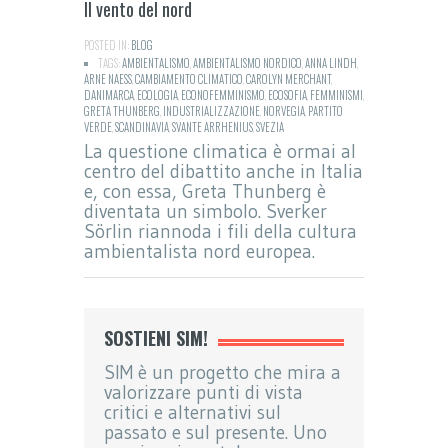
Il vento del nord
POSTED IN:
BLOG
TAGS:
AMBIENTALISMO
,
AMBIENTALISMO NORDICO
,
ANNA LINDH
,
ARNE NAESS
,
CAMBIAMENTO CLIMATICO
,
CAROLYN MERCHANT
,
DANIMARCA
,
ECOLOGIA
,
ECONOFEMMINISMO
,
ECOSOFIA
,
FEMMINISMI
,
GRETA THUNBERG
,
INDUSTRIALIZZAZIONE
,
NORVEGIA
,
PARTITO
VERDE
,
SCANDINAVIA
,
SVANTE ARRHENIUS
,
SVEZIA
La questione climatica è ormai al
centro del dibattito anche in Italia
e, con essa, Greta Thunberg è
diventata un simbolo. Sverker
Sörlin riannoda i fili della cultura
ambientalista nord europea.
SOSTIENI SIM!
SIM è un progetto che mira a
valorizzare punti di vista
critici e alternativi sul
passato e sul presente. Uno