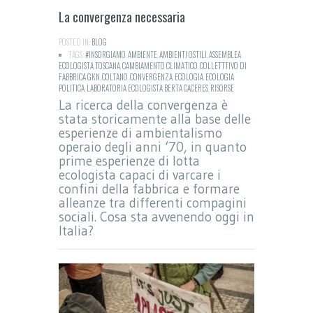
La convergenza necessaria
POSTED IN:
BLOG
TAGS:
#INSORGIAMO
,
AMBIENTE
,
AMBIENTI OSTILI
,
ASSEMBLEA
ECOLOGISTA TOSCANA
,
CAMBIAMENTO CLIMATICO
,
COLLETTTIVO DI
FABBRICA GKN
,
COLTANO
,
CONVERGENZA
,
ECOLOGIA
,
ECOLOGIA
POLITICA
,
LABORATORIA ECOLOGISTA BERTA CACERES
,
RISORSE
La ricerca della convergenza è
stata storicamente alla base delle
esperienze di ambientalismo
operaio degli anni ‘70, in quanto
prime esperienze di lotta
ecologista capaci di varcare i
confini della fabbrica e formare
alleanze tra differenti compagini
sociali. Cosa sta avvenendo oggi in
Italia?