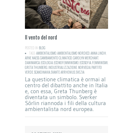
Il vento del nord
POSTED IN:
BLOG
TAGS:
AMBIENTALISMO
,
AMBIENTALISMO NORDICO
,
ANNA LINDH
,
ARNE NAESS
,
CAMBIAMENTO CLIMATICO
,
CAROLYN MERCHANT
,
DANIMARCA
,
ECOLOGIA
,
ECONOFEMMINISMO
,
ECOSOFIA
,
FEMMINISMI
,
GRETA THUNBERG
,
INDUSTRIALIZZAZIONE
,
NORVEGIA
,
PARTITO
VERDE
,
SCANDINAVIA
,
SVANTE ARRHENIUS
,
SVEZIA
La questione climatica è ormai al
centro del dibattito anche in Italia
e, con essa, Greta Thunberg è
diventata un simbolo. Sverker
Sörlin riannoda i fili della cultura
ambientalista nord europea.