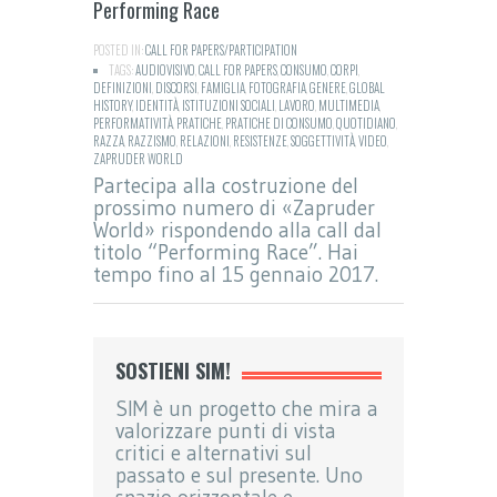
Performing Race
POSTED IN:
CALL FOR PAPERS/PARTICIPATION
TAGS:
AUDIOVISIVO
,
CALL FOR PAPERS
,
CONSUMO
,
CORPI
,
DEFINIZIONI
,
DISCORSI
,
FAMIGLIA
,
FOTOGRAFIA
,
GENERE
,
GLOBAL
HISTORY
,
IDENTITÀ
,
ISTITUZIONI SOCIALI
,
LAVORO
,
MULTIMEDIA
,
PERFORMATIVITÀ
,
PRATICHE
,
PRATICHE DI CONSUMO
,
QUOTIDIANO
,
RAZZA
,
RAZZISMO
,
RELAZIONI
,
RESISTENZE
,
SOGGETTIVITÀ
,
VIDEO
,
ZAPRUDER WORLD
Partecipa alla costruzione del
prossimo numero di «Zapruder
World» rispondendo alla call dal
titolo “Performing Race”. Hai
tempo fino al 15 gennaio 2017.
SOSTIENI SIM!
SIM è un progetto che mira a
valorizzare punti di vista
critici e alternativi sul
passato e sul presente. Uno