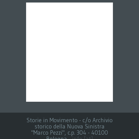
Storie in Movimento - c/o Archivio
storico della Nuova Sinistra
"Marco Pezzi", c.p. 304 - 40100
Bologna -
info [at]