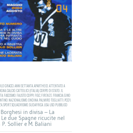
OLO GRACCI
,
ANNI SETTANTA
,
APARTHEID
,
ATTENTATO A
OGNA
,
CALCIO
,
CATTOLICI (ITALIA)
,
CORPO DI STATO. IL
ETA
,
FASCISMO
,
FAUSTO COPPI
,
FIGC
,
FIRENZE
,
FRANCIA
,
GINO
NTINO
,
NAZIONALISMO
,
ONDINA
,
PALMIRO TOGLIATTI
,
PCD'I
,
ZA
,
SPORT
,
SQUADRISMO
,
SUDAFRICA
,
USA
,
USO PUBBLICO
 Borghesi in divisa – La
 Le due Spagne ricucite nel
 P. Sollier e M. Baliani