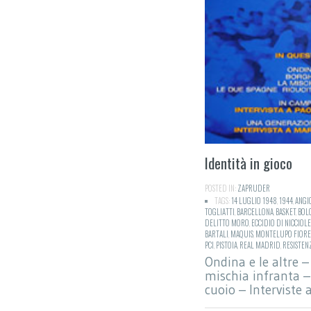
Identità in gioco
POSTED IN:
ZAPRUDER
TAGS:
14 LUGLIO 1948
,
1944
,
ANGI
TOGLIATTI
,
BARCELLONA
,
BASKET
,
BOL
DELITTO MORO
,
ECCIDIO DI NICCIOL
BARTALI
,
MAQUIS
,
MONTELUPO FIORE
PCI
,
PISTOIA
,
REAL MADRID
,
RESISTEN
Ondina e le altre –
mischia infranta –
cuoio – Interviste a