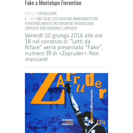
Fake a Montelupo Fiorentino
POSTED IN:
SEGNALAZIONI
TAGS:
FAKE
,
FALSO
,
LETTI DA RIFARE
,
MMAB (MONTELUPO
FIORENTINO)
,
MONTELUPO FIORENTINO
,
PRESENTAZIONI
ZAPRUDER
,
VERO
,
VEROSIMILE
,
ZAPRUDER
Venerdì 10 giungo 2016 alle ore
18 nel contesto di “Letti da
Rifare” verrà presentato “Fake”,
numero 39 di «Zapruder». Non
mancare!