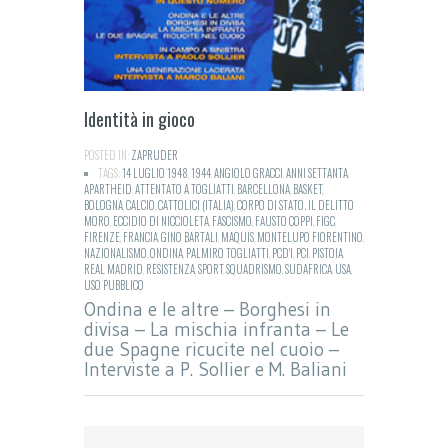
Identità in gioco
POSTED IN:
ZAPRUDER
TAGS:
14 LUGLIO 1948
,
1944
,
ANGIOLO GRACCI
,
ANNI SETTANTA
,
APARTHEID
,
ATTENTATO A TOGLIATTI
,
BARCELLONA
,
BASKET
,
BOLOGNA
,
CALCIO
,
CATTOLICI (ITALIA)
,
CORPO DI STATO. IL DELITTO
MORO
,
ECCIDIO DI NICCIOLETA
,
FASCISMO
,
FAUSTO COPPI
,
FIGC
,
FIRENZE
,
FRANCIA
,
GINO BARTALI
,
MAQUIS
,
MONTELUPO FIORENTINO
,
NAZIONALISMO
,
ONDINA
,
PALMIRO TOGLIATTI
,
PCD'I
,
PCI
,
PISTOIA
,
REAL MADRID
,
RESISTENZA
,
SPORT
,
SQUADRISMO
,
SUDAFRICA
,
USA
,
USO PUBBLICO
Ondina e le altre – Borghesi in
divisa – La mischia infranta – Le
due Spagne ricucite nel cuoio –
Interviste a P. Sollier e M. Baliani