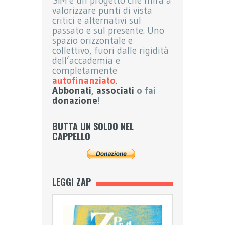
SIM è un progetto che mira a
valorizzare punti di vista
critici e alternativi sul
passato e sul presente. Uno
spazio orizzontale e
collettivo, fuori dalle rigidità
dell’accademia e
completamente
autofinanziato
.
Abbonati
,
associati
o fai
donazione
!
BUTTA UN SOLDO NEL
CAPPELLO
LEGGI ZAP