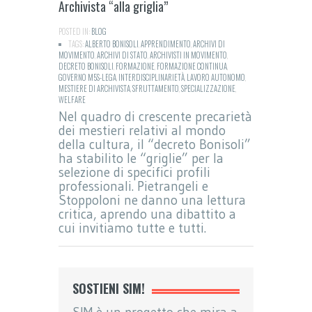
Archivista “alla griglia”
POSTED IN:
BLOG
TAGS:
ALBERTO BONISOLI
,
APPRENDIMENTO
,
ARCHIVI DI
MOVIMENTO
,
ARCHIVI DI STATO
,
ARCHIVISTI IN MOVIMENTO
,
DECRETO BONISOLI
,
FORMAZIONE
,
FORMAZIONE CONTINUA
,
GOVERNO M5S-LEGA
,
INTERDISCIPLINARIETÀ
,
LAVORO AUTONOMO
,
MESTIERE DI ARCHIVISTA
,
SFRUTTAMENTO
,
SPECIALIZZAZIONE
,
WELFARE
Nel quadro di crescente precarietà
dei mestieri relativi al mondo
della cultura, il “decreto Bonisoli”
ha stabilito le “griglie” per la
selezione di specifici profili
professionali. Pietrangeli e
Stoppoloni ne danno una lettura
critica, aprendo una dibattito a
cui invitiamo tutte e tutti.
SOSTIENI SIM!