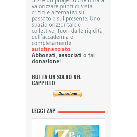
SIM è un progetto che mira a
valorizzare punti di vista
critici e alternativi sul
passato e sul presente. Uno
spazio orizzontale e
collettivo, fuori dalle rigidità
dell’accademia e
completamente
autofinanziato
.
Abbonati
,
associati
o fai
donazione
!
BUTTA UN SOLDO NEL
CAPPELLO
LEGGI ZAP