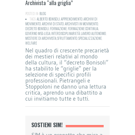
Archivista “alla griglia”
POSTED IN:
BLOG
TAGS:
ALBERTO BONISOLI
,
APPRENDIMENTO
,
ARCHIVI DI
MOVIMENTO
,
ARCHIVI DI STATO
,
ARCHIVISTI IN MOVIMENTO
,
DECRETO BONISOLI
,
FORMAZIONE
,
FORMAZIONE CONTINUA
,
GOVERNO M5S-LEGA
,
INTERDISCIPLINARIETÀ
,
LAVORO AUTONOMO
,
MESTIERE DI ARCHIVISTA
,
SFRUTTAMENTO
,
SPECIALIZZAZIONE
,
WELFARE
Nel quadro di crescente precarietà
dei mestieri relativi al mondo
della cultura, il “decreto Bonisoli”
ha stabilito le “griglie” per la
selezione di specifici profili
professionali. Pietrangeli e
Stoppoloni ne danno una lettura
critica, aprendo una dibattito a
cui invitiamo tutte e tutti.
SOSTIENI SIM!