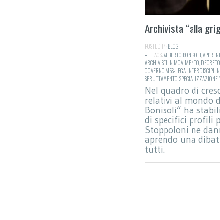
Archivista “alla grig
POSTED IN:
BLOG
TAGS:
ALBERTO BONISOLI
,
APPREN
ARCHIVISTI IN MOVIMENTO
,
DECRETO 
GOVERNO M5S-LEGA
,
INTERDISCIPLIN
SFRUTTAMENTO
,
SPECIALIZZAZIONE
,
Nel quadro di cresc
relativi al mondo d
Bonisoli” ha stabili
di specifici profili
Stoppoloni ne dann
aprendo una dibatt
tutti.