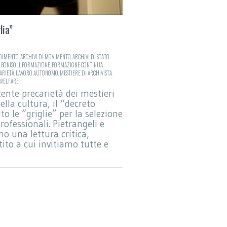
lia”
DIMENTO
,
ARCHIVI DI MOVIMENTO
,
ARCHIVI DI STATO
,
BONISOLI
,
FORMAZIONE
,
FORMAZIONE CONTINUA
,
ARIETÀ
,
LAVORO AUTONOMO
,
MESTIERE DI ARCHIVISTA
,
WELFARE
ente precarietà dei mestieri
ella cultura, il “decreto
to le “griglie” per la selezione
 professionali. Pietrangeli e
o una lettura critica,
ito a cui invitiamo tutte e