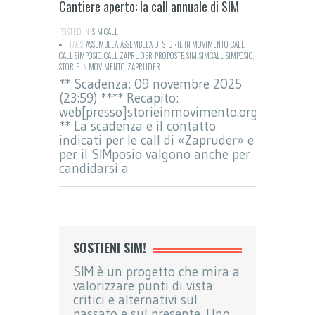
Cantiere aperto: la call annuale di SIM
POSTED IN:
SIM CALL
TAGS:
ASSEMBLEA
,
ASSEMBLEA DI STORIE IN MOVIMENTO
,
CALL
,
CALL SIMPOSIO
,
CALL ZAPRUDER
,
PROPOSTE
,
SIM
,
SIMCALL
,
SIMPOSIO
,
STORIE IN MOVIMENTO
,
ZAPRUDER
** Scadenza: 09 novembre 2025
(23:59) **** Recapito:
web[presso]storieinmovimento.org
** La scadenza e il contatto
indicati per le call di «Zapruder» e
per il SIMposio valgono anche per
candidarsi a
SOSTIENI SIM!
SIM è un progetto che mira a
valorizzare punti di vista
critici e alternativi sul
passato e sul presente. Uno