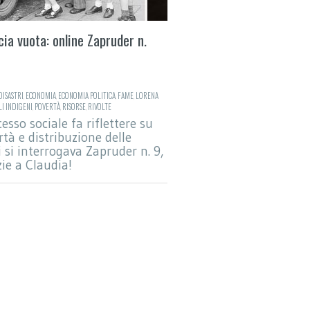
cia vuota: online Zapruder n.
DISASTRI
,
ECONOMIA
,
ECONOMIA POLITICA
,
FAME
,
LORENA
I INDIGENI
,
POVERTÀ
,
RISORSE
,
RIVOLTE
sso sociale fa riflettere su
tà e distribuzione delle
i si interrogava Zapruder n. 9,
ie a Claudia!