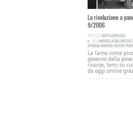
La rivoluzione a pan
9/2006
POSTED IN:
ADOTTAZAPRUDER
TAGS:
AMERICA LATINA
,
CARESTIE
,
(FRANCIA)
,
MINATORI
,
NAZIONE
,
POPOL
La fame come proce
governo della pover
risorse, temi su cu
da oggi online graz