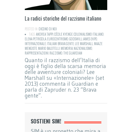
La radici storiche del razzismo italiano
POSTED IN:
DICONO DI NOI
TAGS:
ANDREA TAPPI
,
CÉCILE KYENGE
,
COLONIALISMO ITALIANO
,
ELENA PETRICOLA
,
EUROCENTRISMO
,
GODSWILL JAMES EKPO
,
INTERNAZIONALE
,
ITALIANI BRAVA GENTE
,
LEE MARSHALL
,
MAAZE
MENGISTE
,
MARIO BALOTELLI
,
MEMORIA
,
NAZIONALISMO
,
RAPPRESENTAZIONI
,
RAZZISMO
,
THE GUARDIAN
Quanto il razzismo dell’Italia di
oggi è figlio della scarsa memoria
delle avventure coloniali? Lee
Marshall su «Internazionele» (set
2013) commenta il Guardian e
parla di Zapruder n. 23 “Brava
gente”.
SOSTIENI SIM!
SIM è un progetto che mira a