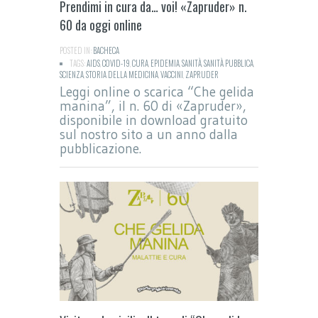
Prendimi in cura da… voi! «Zapruder» n.
60 da oggi online
POSTED IN:
BACHECA
TAGS:
AIDS
,
COVID-19
,
CURA
,
EPIDEMIA
,
SANITÀ
,
SANITÀ PUBBLICA
,
SCIENZA
,
STORIA DELLA MEDICINA
,
VACCINI
,
ZAPRUDER
Leggi online o scarica “Che gelida
manina”, il n. 60 di «Zapruder»,
disponibile in download gratuito
sul nostro sito a un anno dalla
pubblicazione.