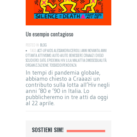
Un esempio contagioso
POSTED IN:
BLOG
TAGS:
ACT-UP
,
AIDS
,
ALESSANDRA CERIOLI
,
ANNI NOVANTA
,
ANNI
OTTANTA
,
ATTIVISMO
,
AUTO-AIUTO
,
BENESSERE
,
CRAAAZI
,
DIEGO
SCUDIERO
,
EATG
,
EPIDEMIA
,
HIV
,
LILA
,
MALATTIA
,
OMOSESSUALITÀ
,
ORGANIZZAZIONE
,
TOSSICODIPENDENZA
In tempi di pandemia globale,
abbiamo chiesto a Craaazi un
contributo sulla lotta all’Hiv negli
anni ’80 e ’90 in Italia. Lo
pubblicheremo in tre atti da oggi
al 22 aprile.
SOSTIENI SIM!