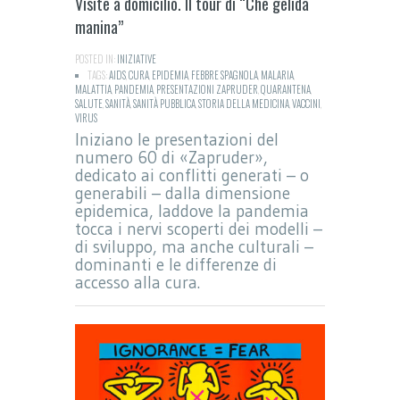
Visite a domicilio. Il tour di “Che gelida
manina”
POSTED IN:
INIZIATIVE
TAGS:
AIDS
,
CURA
,
EPIDEMIA
,
FEBBRE SPAGNOLA
,
MALARIA
,
MALATTIA
,
PANDEMIA
,
PRESENTAZIONI ZAPRUDER
,
QUARANTENA
,
SALUTE
,
SANITÀ
,
SANITÀ PUBBLICA
,
STORIA DELLA MEDICINA
,
VACCINI
,
VIRUS
Iniziano le presentazioni del
numero 60 di «Zapruder»,
dedicato ai conflitti generati – o
generabili – dalla dimensione
epidemica, laddove la pandemia
tocca i nervi scoperti dei modelli –
di sviluppo, ma anche culturali –
dominanti e le differenze di
accesso alla cura.