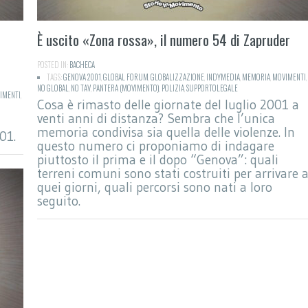
È uscito «Zona rossa», il numero 54 di Zapruder
POSTED IN:
BACHECA
TAGS:
GENOVA 2001
,
GLOBAL FORUM
,
GLOBALIZZAZIONE
,
INDYMEDIA
,
MEMORIA
,
MOVIMENTI
,
NO GLOBAL
,
NO TAV
,
PANTERA (MOVIMENTO)
,
POLIZIA
,
SUPPORTOLEGALE
IMENTI
,
Cosa è rimasto delle giornate del luglio 2001 a
venti anni di distanza? Sembra che l’unica
memoria condivisa sia quella delle violenze. In
01.
questo numero ci proponiamo di indagare
piuttosto il prima e il dopo “Genova”: quali
terreni comuni sono stati costruiti per arrivare 
quei giorni, quali percorsi sono nati a loro
seguito.