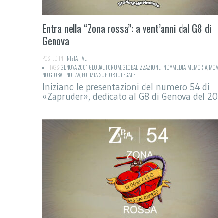
Entra nella “Zona rossa”: a vent’anni dal G8 di
Genova
POSTED IN:
INIZIATIVE
TAGS:
GENOVA 2001
,
GLOBAL FORUM
,
GLOBALIZZAZIONE
,
INDYMEDIA
,
MEMORIA
,
MOV
NO GLOBAL
,
NO TAV
,
POLIZIA
,
SUPPORTOLEGALE
Iniziano le presentazioni del numero 54 di
«Zapruder», dedicato al G8 di Genova del 20