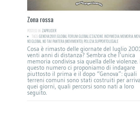
Zona rossa
POSTED IN:
ZAPRUDER
TAGS:
GENOVA 2001
,
GLOBAL FORUM
,
GLOBALIZZAZIONE
,
INDYMEDIA
,
MEMORIA
,
MOV
NO GLOBAL
,
NO TAV
,
PANTERA (MOVIMENTO)
,
POLIZIA
,
SUPPORTOLEGALE
Cosa è rimasto delle giornate del luglio 200
venti anni di distanza? Sembra che l’unica
memoria condivisa sia quella delle violenze. 
questo numero ci proponiamo di indagare
piuttosto il prima e il dopo “Genova”: quali
terreni comuni sono stati costruiti per arriv
quei giorni, quali percorsi sono nati a loro
seguito.