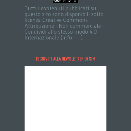
Tutti i contenuti pubblicati su
questo sito sono disponibili sotto
licenza Creative Commons
Attribuzione - Non commerciale -
Condividi allo stesso modo 4.0
Internazionale (info
qui
).
ISCRIVITI ALLA NEWSLETTER DI SIM