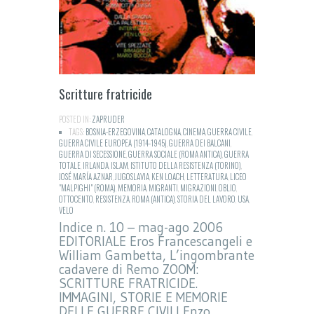
Scritture fratricide
POSTED IN:
ZAPRUDER
TAGS:
BOSNIA-ERZEGOVINA
,
CATALOGNA
,
CINEMA
,
GUERRA CIVILE
,
GUERRA CIVILE EUROPEA (1914-1945)
,
GUERRA DEI BALCANI
,
GUERRA DI SECESSIONE
,
GUERRA SOCIALE (ROMA ANTICA)
,
GUERRA
TOTALE
,
IRLANDA
,
ISLAM
,
ISTITUTO DELLA RESISTENZA (TORINO)
,
JOSÉ MARÍA AZNAR
,
JUGOSLAVIA
,
KEN LOACH
,
LETTERATURA
,
LICEO
"MALPIGHI" (ROMA)
,
MEMORIA
,
MIGRANTI
,
MIGRAZIONI
,
OBLIO
,
OTTOCENTO
,
RESISTENZA
,
ROMA (ANTICA)
,
STORIA DEL LAVORO
,
USA
,
VELO
Indice n. 10 – mag-ago 2006
EDITORIALE Eros Francescangeli e
William Gambetta, L’ingombrante
cadavere di Remo ZOOM:
SCRITTURE FRATRICIDE.
IMMAGINI, STORIE E MEMORIE
DELLE GUERRE CIVILI Enzo