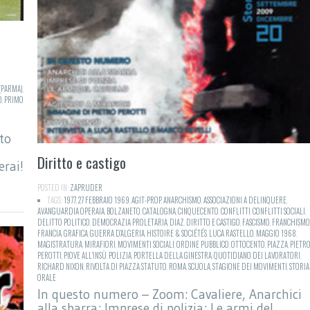
(PARMA)
,
O
,
PRIMO
to
Diritto e castigo
erai!
POSTED IN:
ZAPRUDER
TAGS:
1977
,
27 FEBBRAIO 1969
,
AGIT-PROP
,
ANARCHISMO
,
ASSOCIAZIONI A DELINQUERE
,
AVANGUARDIA OPERAIA
,
BOLZANETO
,
CATALOGNA
,
CINQUECENTO
,
CONFLITTI
,
CONFLITTI SOCIALI
,
DELITTO POLITICO
,
DEMOCRAZIA PROLETARIA
,
DIAZ
,
DIRITTO E CASTIGO
,
FASCISMO
,
FRANCHISMO
FRANCIA
,
GRAFICA
,
GUERRA D'ALGERIA
,
HISTOIRE & SOCIÉTÉS
,
LUCA RASTELLO
,
MAGGIO 1968
,
MAGISTRATURA
,
MIRAFIORI
,
MOVIMENTI SOCIALI
,
ORDINE PUBBLICO
,
OTTOCENTO
,
PIAZZA
,
PIETR
PEROTTI
,
PIOVE ALL'INSÙ
,
POLIZIA
,
PORTELLA DELLA GINESTRA
,
QUOTIDIANO DEI LAVORATORI
,
RICHARD NIXON
,
RIVOLTA DI PIAZZA STATUTO
,
ROMA
,
SCUOLA
,
STAGIONE DEI MOVIMENTI
,
STORIA
ORALE
In questo numero – Zoom: Cavaliere, Anarchici
alla sbarra; Imprese di polizia; Le armi del