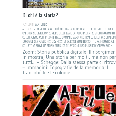
Di chi è la storia?
POSTED IN:
ZAPRUDER
TAGS:
150 ANNI
,
ADRIANA DADÀ
,
ANDREA TAPPI
,
ARCHIVIO DELLE DONNE
,
BOLOGNA
,
CALENDARIO CIVILE
,
CANZONIERE DELLE LAME
,
CATALOGNA
,
CENTRO STUDI MOVIMENTI 
COLONIALISMO
,
CONFINE ORIENTALE
,
DAMIANO GAROFALO
,
FRANCOBOLLI
,
NAZIONALISM
DOPOGUERRA
,
PUBLIC HISTORY
,
RESISTENZA
,
RISORGIMENTO
,
SCRITTURA INDUSTRIALE
COLLETTIVA
,
SLOVENIA
,
STORIA PUBBLICA
,
TELEVISIONE
,
USO PUBBLICO
,
VANESSA ROGHI
Zoom: Storia pubblica digitale; Il risorgimen
in mostra; Una storia per molti, ma non per
tutti… – Schegge: Dalla stessa parte ci ritrov
– Immagini: Topografie della memoria; I
francobolli e le colonie