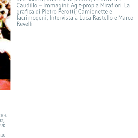
Caudillo – Immagini: Agit-prop a Mirafiori. La
grafica di Pietro Perotti; Camionette e
lacrimogeni; Intervista a Luca Rastello e Marco
Revelli
ROPEA
CA)
,
ZNAR
,
VELO