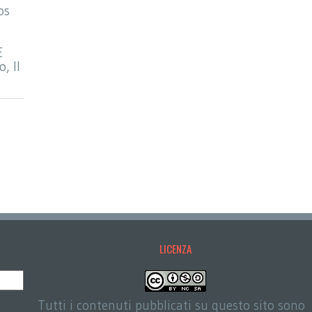
os
E
, Il
LICENZA
Tutti i contenuti pubblicati su questo sito sono