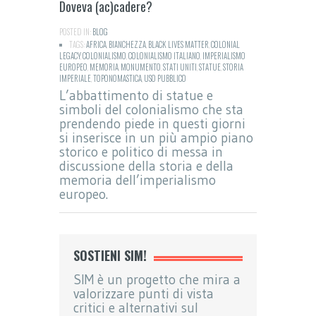
Doveva (ac)cadere?
POSTED IN:
BLOG
TAGS:
AFRICA
,
BIANCHEZZA
,
BLACK LIVES MATTER
,
COLONIAL
LEGACY
,
COLONIALISMO
,
COLONIALISMO ITALIANO
,
IMPERIALISMO
EUROPEO
,
MEMORIA
,
MONUMENTO
,
STATI UNITI
,
STATUE
,
STORIA
IMPERIALE
,
TOPONOMASTICA
,
USO PUBBLICO
L’abbattimento di statue e
simboli del colonialismo che sta
prendendo piede in questi giorni
si inserisce in un più ampio piano
storico e politico di messa in
discussione della storia e della
memoria dell’imperialismo
europeo.
SOSTIENI SIM!
SIM è un progetto che mira a
valorizzare punti di vista
critici e alternativi sul