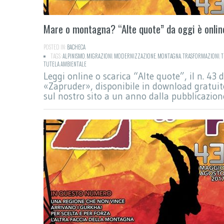
Mare o montagna? “Alte quote” da oggi è onlin
POSTED IN:
BACHECA
TAGS:
ALPINISMO
,
MIGRAZIONI
,
MODERNIZZAZIONE
,
MONTAGNA
,
TRASFORMAZIONI
,
T
TUTELA AMBIENTALE
Leggi online o scarica “Alte quote”, il n. 43 d
«Zapruder», disponibile in download gratuit
sul nostro sito a un anno dalla pubblicazion