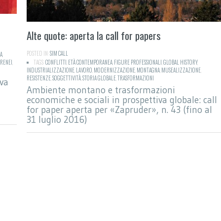
Alte quote: aperta la call for papers
POSTED IN:
SIM CALL
A
,
IRENEI
,
TAGS:
CONFLITTI
,
ETÀ CONTEMPORANEA
,
FIGURE PROFESSIONALI
,
GLOBAL HISTORY
,
INDUSTRIALIZZAZIONE
,
LAVORO
,
MODERNIZZAZIONE
,
MONTAGNA
,
MUSEALIZZAZIONE
,
RESISTENZE
,
SOGGETTIVITÀ
,
STORIA GLOBALE
,
TRASFORMAZIONI
iva
Ambiente montano e trasformazioni
economiche e sociali in prospettiva globale: call
for paper aperta per «Zapruder», n. 43 (fino al
31 luglio 2016)