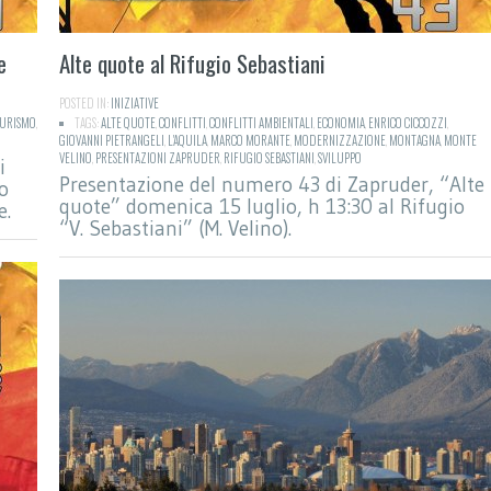
e
Alte quote al Rifugio Sebastiani
POSTED IN:
INIZIATIVE
URISMO
,
TAGS:
ALTE QUOTE
,
CONFLITTI
,
CONFLITTI AMBIENTALI
,
ECONOMIA
,
ENRICO CICCOZZI
,
GIOVANNI PIETRANGELI
,
L'AQUILA
,
MARCO MORANTE
,
MODERNIZZAZIONE
,
MONTAGNA
,
MONTE
VELINO
,
PRESENTAZIONI ZAPRUDER
,
RIFUGIO SEBASTIANI
,
SVILUPPO
i
Presentazione del numero 43 di Zapruder, “Alte
o
quote” domenica 15 luglio, h 13:30 al Rifugio
e.
“V. Sebastiani” (M. Velino).