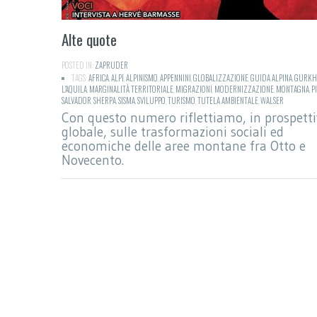
Alte quote
POSTED IN:
ZAPRUDER
TAGS:
AFRICA
,
ALPI
,
ALPINISMO
,
APPENNINI
,
GLOBALIZZAZIONE
,
GUIDA ALPINA
,
GURKH
L'AQUILA
,
MARGINALITÀ TERRITORIALE
,
MIGRAZIONI
,
MODERNIZZAZIONE
,
MONTAGNA
,
P
SALVADOR
,
SHERPA
,
SISMA
,
SVILUPPO
,
TURISMO
,
TUTELA AMBIENTALE
,
WALSER
Con questo numero riflettiamo, in prospett
globale, sulle trasformazioni sociali ed
economiche delle aree montane fra Otto e
Novecento.