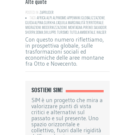
Alte quote
POSTED IN:
ZAPRUDER
TAGS:
AFRICA
,
ALPI
,
ALPINISMO
,
APPENNINI
,
GLOBALIZZAZIONE
,
GUIDA ALPINA
,
GURKHA
,
L'AQUILA
,
MARGINALITÀ TERRITORIALE
,
MIGRAZIONI
,
MODERNIZZAZIONE
,
MONTAGNA
,
PIRENEI
,
SALVADOR
,
SHERPA
,
SISMA
,
SVILUPPO
,
TURISMO
,
TUTELA AMBIENTALE
,
WALSER
Con questo numero riflettiamo,
in prospettiva globale, sulle
trasformazioni sociali ed
economiche delle aree montane
fra Otto e Novecento.
SOSTIENI SIM!
SIM è un progetto che mira a
valorizzare punti di vista
critici e alternativi sul
passato e sul presente. Uno
spazio orizzontale e
collettivo, fuori dalle rigidità