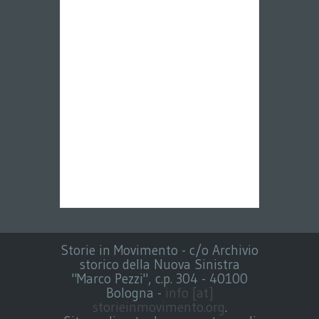
Storie in Movimento - c/o Archivio
storico della Nuova Sinistra
"Marco Pezzi", c.p. 304 - 40100
Bologna -
info [at]
storieinmovimento.org
.