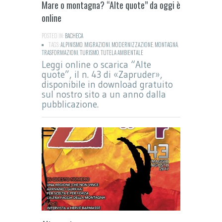
Mare o montagna? “Alte quote” da oggi è
online
POSTED IN:
BACHECA
TAGS:
ALPINISMO
,
MIGRAZIONI
,
MODERNIZZAZIONE
,
MONTAGNA
,
TRASFORMAZIONI
,
TURISMO
,
TUTELA AMBIENTALE
Leggi online o scarica “Alte
quote”, il n. 43 di «Zapruder»,
disponibile in download gratuito
sul nostro sito a un anno dalla
pubblicazione.