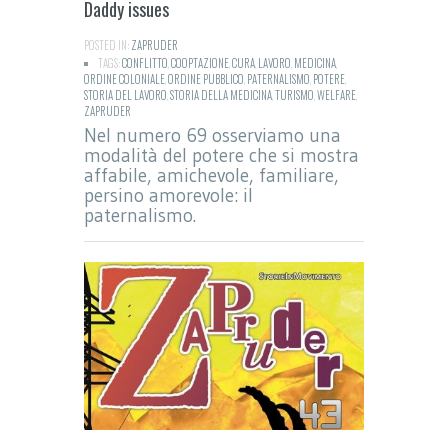
Daddy issues
POSTED IN:
ZAPRUDER
TAGS:
CONFLITTO
,
COOPTAZIONE
,
CURA
,
LAVORO
,
MEDICINA
,
ORDINE COLONIALE
,
ORDINE PUBBLICO
,
PATERNALISMO
,
POTERE
,
STORIA DEL LAVORO
,
STORIA DELLA MEDICINA
,
TURISMO
,
WELFARE
,
ZAPRUDER
Nel numero 69 osserviamo una
modalità del potere che si mostra
affabile, amichevole, familiare,
persino amorevole: il
paternalismo.