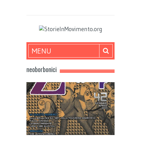
MENU
neoborbonici