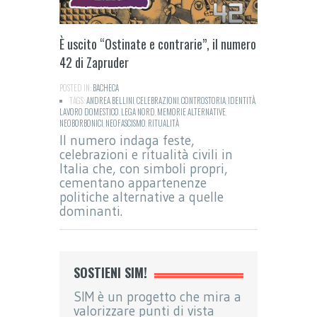
È uscito “Ostinate e contrarie”, il numero
42 di Zapruder
POSTED IN:
BACHECA
TAGS:
ANDREA BELLINI
,
CELEBRAZIONI
,
CONTROSTORIA
,
IDENTITÀ
,
LAVORO DOMESTICO
,
LEGA NORD
,
MEMORIE ALTERNATIVE
,
NEOBORBONICI
,
NEOFASCISMO
,
RITUALITÀ
Il numero indaga feste,
celebrazioni e ritualità civili in
Italia che, con simboli propri,
cementano appartenenze
politiche alternative a quelle
dominanti.
SOSTIENI SIM!
SIM è un progetto che mira a
valorizzare punti di vista