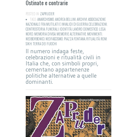
Ostinate e contrarie
POSTED IN:
ZAPRUDER
TAGS:
ANARCHISMO
,
ANDREA BELLINI
,
ARCHIVI
,
ASSOCIAZIONE
NAZIONALE FRA MUTILATI E INVALIDI DI GUERRA
,
CELEBRAZIONI
,
CONTROSTORIA
,
FUNERALI
,
IDENTITÀ
,
LAVORO DOMESTICO
,
LEGA
NORD
,
MEMORIA DIVISA
,
MEMORIE ALTERNATIVE
,
MOVIMENTI
,
NEOBORBONICI
,
NEOFASCISMO
,
PIAZZA FONTANA
,
RITUALITÀ
,
ROM
,
SIKH
,
TERRA DEI FUOCHI
Il numero indaga feste,
celebrazioni e ritualità civili in
Italia che, con simboli propri,
cementano appartenenze
politiche alternative a quelle
dominanti.