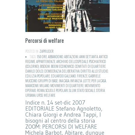
Percorsi di welfare
POSTED IN:
ZAPRUDER
TAGS:
150 ORE
,
ABBANDONO
,
ABITAZIONI
,
ANNI SETTANTA
,
ANTICO
REGIME
,
APPARTENENZE
,
ARCHIVIO DELL’OSPEDALE PSICHIATRICO
(COLORNO)
,
BISOGNI
,
BOOM ECONOMICO
,
COMITATI DI QUARTIERE
,
DANILO DOLCI
,
DEMOCRAZIA DELIBERATIVA
,
DIRITTO ALLO STUDIO
,
EDILIZIA POPOLARE
,
EDUARDO GALEANO
,
FIRENZE
,
GABRIELE
MUCCINO
,
GRUPPI DI BASE
,
INA CASA
,
INFANZIA
,
LOTTE PER LA CASA
,
MANICOMI
,
MILANO
,
MOVIMENTI DI QUARTIERE
,
MOVIMENTO
OPERAIO
,
ROMA
,
SCUOLE POPOLARI
,
SLUM
,
STATO SOCIALE
,
STORIA
URBANA
,
URSS
,
WELFARE
Indice n. 14 set-dic 2007
EDITORIALE Stefano Agnoletto,
Chiara Giorgi e Andrea Tappi, I
bisogni al centro della storia
ZOOM: PERCORSI DI WELFARE
Michela Barbot, Abitare, dunque