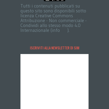
Tutti i contenuti pubblicati su
questo sito sono disponibili sotto
licenza Creative Commons
Attribuzione - Non commerciale -
Condividi allo stesso modo 4.0
Internazionale (info
qui
).
ISCRIVITI ALLA NEWSLETTER DI SIM