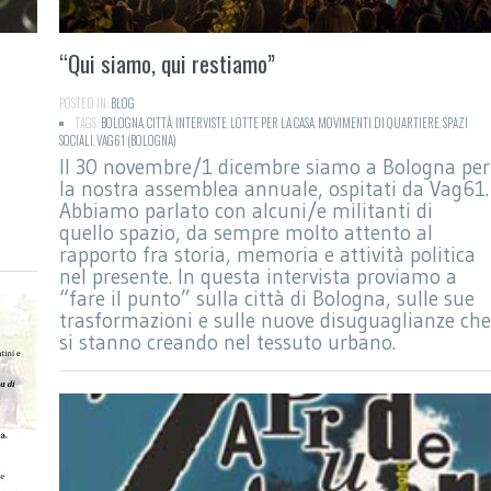
“Qui siamo, qui restiamo”
POSTED IN:
BLOG
TAGS:
BOLOGNA
,
CITTÀ
,
INTERVISTE
,
LOTTE PER LA CASA
,
MOVIMENTI DI QUARTIERE
,
SPAZI
SOCIALI
,
VAG61 (BOLOGNA)
Il 30 novembre/1 dicembre siamo a Bologna per
la nostra assemblea annuale, ospitati da Vag61.
Abbiamo parlato con alcuni/e militanti di
quello spazio, da sempre molto attento al
rapporto fra storia, memoria e attività politica
nel presente. In questa intervista proviamo a
“fare il punto” sulla città di Bologna, sulle sue
trasformazioni e sulle nuove disuguaglianze che
si stanno creando nel tessuto urbano.