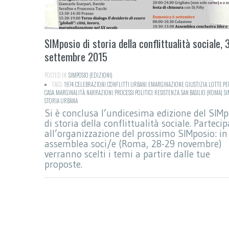
SIMposio di storia della conflittualità sociale, 
settembre 2015
POSTED IN:
SIMPOSIO (EDIZIONI)
TAGS:
1974
,
CELEBRAZIONI
,
CONFLITTI URBANI
,
EMARGINAZIONE
,
GIUSTIZIA
,
LOTTE PE
CASA
,
MARGINALITÀ
,
NARRAZIONI
,
PROCESSI POLITICI
,
RESISTENZA
,
SAN BASILIO (ROMA)
,
SI
STORIA URBANA
Si è conclusa l’undicesima edizione del SIMp
di storia della conflittualità sociale. Partecip
all’organizzazione del prossimo SIMposio: in
assemblea soci/e (Roma, 28-29 novembre)
verranno scelti i temi a partire dalle tue
proposte.