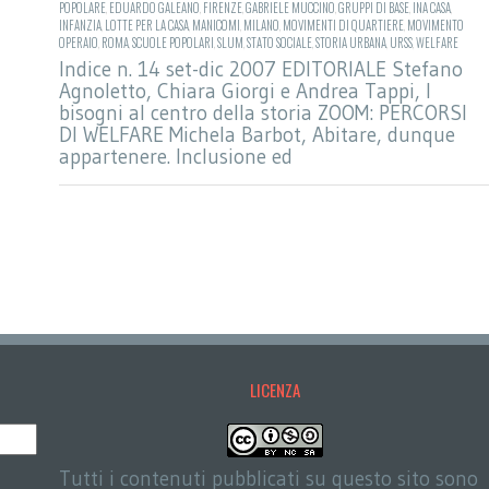
POPOLARE
,
EDUARDO GALEANO
,
FIRENZE
,
GABRIELE MUCCINO
,
GRUPPI DI BASE
,
INA CASA
,
INFANZIA
,
LOTTE PER LA CASA
,
MANICOMI
,
MILANO
,
MOVIMENTI DI QUARTIERE
,
MOVIMENTO
OPERAIO
,
ROMA
,
SCUOLE POPOLARI
,
SLUM
,
STATO SOCIALE
,
STORIA URBANA
,
URSS
,
WELFARE
Indice n. 14 set-dic 2007 EDITORIALE Stefano
Agnoletto, Chiara Giorgi e Andrea Tappi, I
bisogni al centro della storia ZOOM: PERCORSI
DI WELFARE Michela Barbot, Abitare, dunque
appartenere. Inclusione ed
LICENZA
Tutti i contenuti pubblicati su questo sito sono